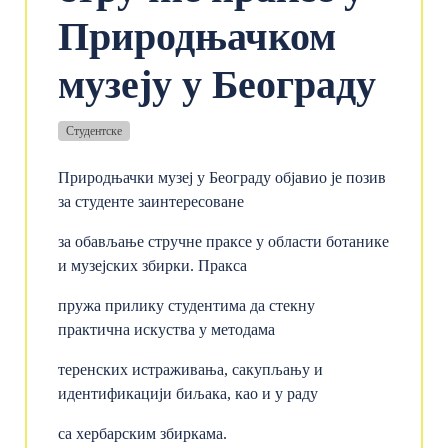
Природњачком
музеју у Београду
Студентске
Природњачки музеј у Београду објавио је позив
за студенте заинтересоване
за обављање стручне праксе у области ботанике
и музејских збирки. Пракса
пружа прилику студентима да стекну
практична искуства у методама
теренских истраживања, сакупљању и
идентификацији биљака, као и у раду
са хербарским збиркама.