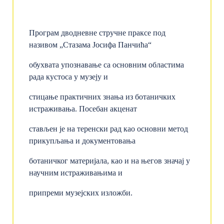
Програм дводневне стручне праксе под
називом „Стазама Јосифа Панчића“
обухвата упознавање са основним областима
рада кустоса у музеју и
стицање практичних знања из ботаничких
истраживања. Посебан акценат
стављен је на теренски рад као основни метод
прикупљања и документовања
ботаничког материјала, као и на његов значај у
научним истраживањима и
припреми музејских изложби.