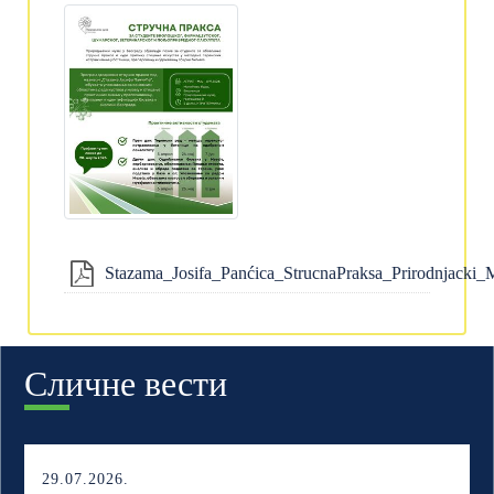
Stazama_Josifa_Panćica_StrucnaPraksa_Prirodnjacki_
Сличне вести
29.07.2026.