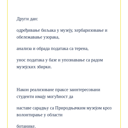
Други дан:
одређивање биљака у музеју, хербаризовање и
обележавање узорака,
анализа и обрада података са терена,
унос података у базе и упознавање са радом
музејских збирки.
Након реализоване праксе заинтересовани
студенти имају могућност да
наставе сарадњу са Природњачким музејом кроз
волонтирање у области
ботанике.