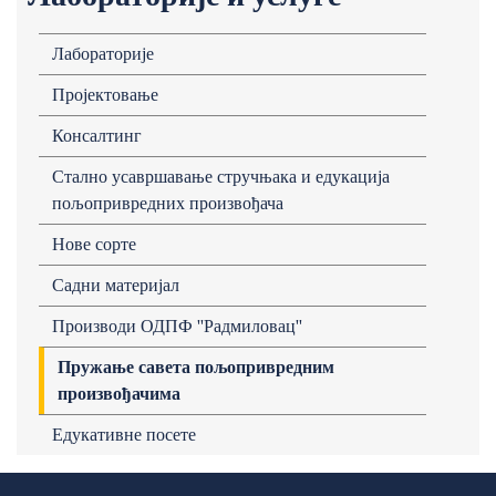
Лабораторије
Пројектовање
Консалтинг
Стално усавршавање стручњака и едукација
пољопривредних произвођача
Нове сорте
Садни материјал
Производи ОДПФ ''Радмиловац''
Пружање савета пољопривредним
произвођачима
Едукативне посете