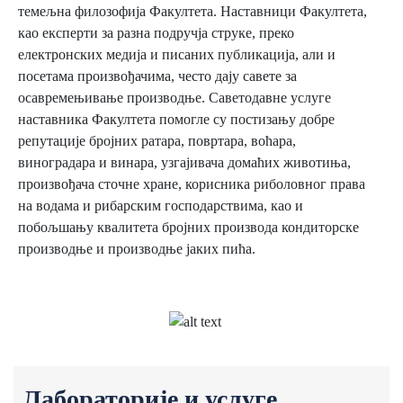
темељна филозофија Факултета. Наставници Факултета,
као експерти за разна подручја струке, преко
електронских медија и писаних публикација, али и
посетама произвођачима, често дају савете за
осавремењивање производње. Саветодавне услуге
наставника Факултета помогле су постизању добре
репутације бројних ратара, повртара, воћара,
виноградара и винара, узгајивача домаћих животиња,
произвођача сточне хране, корисника риболовног права
на водама и рибарским господарствима, као и
побољшању квалитета бројних производа кондиторске
производње и производње јаких пића.
Лабораторије и услуге