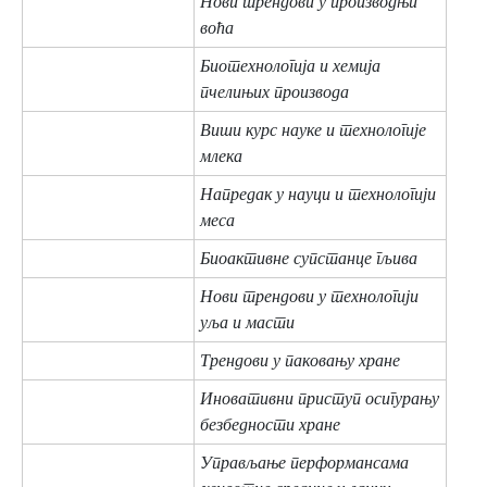
Нови трендови у производњи
воћа
Биотехнологија и хемиja
пчелињих производа
Виши курс науке и технологије
млека
Напредак у науци и технологији
меса
Биоактивне супстанце гљива
Нови трендови у технологији
уља и масти
Tрендови у паковању хране
Иновативни приступ осигурању
безбедности хране
Управљање перформансама