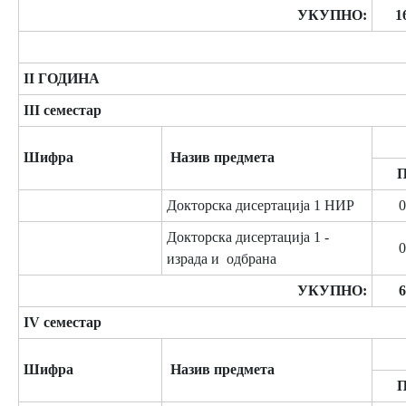
УКУПНО:
1
II ГОДИНА
III семестар
Шифра
Назив предмета
Докторска дисертација 1 НИР
0
Докторска дисертација 1 -
0
израда и одбрана
УКУПНО:
6
IV семестар
Шифра
Назив предмета