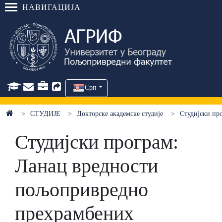
НАВИГАЦИЈА
Срп
СТУДИЈЕ
Докторске академске студије
Студијски пр
Студијски програм:
Ланац вредности
пољопривредно
прехрамбених