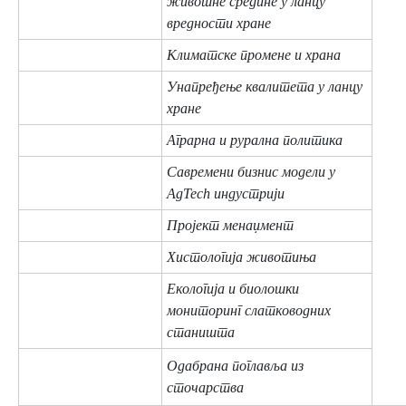
животне средине у ланцу
вредности хране
Климатске промене и храна
Унапређење квалитета у ланцу
хране
Агрaрна и рурална политика
Савремени бизнис модели у
AgTech индустрији
Пројект менаџмент
Хистологија животиња
Екологија и биолошки
мониторинг слатководних
станишта
Одабрана поглавља из
сточарства