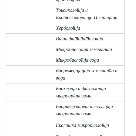
Токсикологија и
Екотоксикологија Пестицида
Хербологија
Виша фитопатологија
Микробиологија земљишта
Микробиологија вода
Биоремедијација земљишта и
вода
Биохемија и физиологија
микроорганизама
Биодиверзитет и еволуција
микроорганизама
Еколошка микробиологија