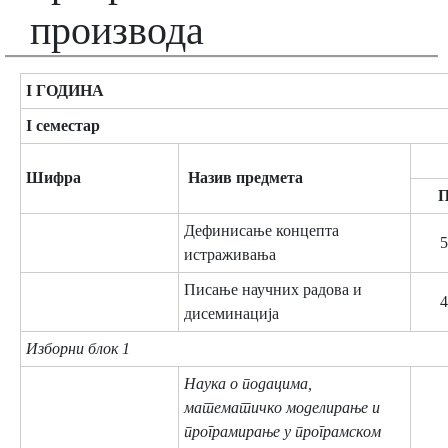
производа
I ГОДИНА
I семестар
Шифра
Назив предмета
Дефинисање концепта
5
истраживања
Писање научних радова и
4
дисеминација
Изборни блок 1
Наука о подацима,
математичко моделирање и
програмирање у програмском