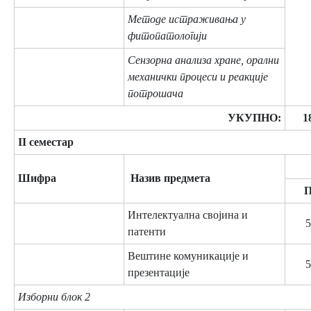
Методе истраживања у
фитопатологији
Сензорна анализа хране, орални
механички процеси и реакције
потрошача
УКУПНО:
1
II семестар
Шифра
Назив предмета
Интелектуална својина и
5
патенти
Вештине комуникације и
5
презентације
Изборни блок 2