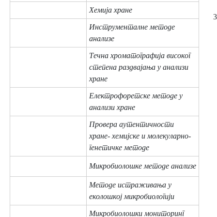
Хемија хране
3
Инструменталне методе
анализе
Течна хроматографија високог
степена раздвајања у анализи
хране
Електрофоретске методе у
анализи хране
Провера аутентичности
хране- хемијске и молекуларно-
генетичке методе
Микробиолошке методе анализе
Методе истраживања у
еколошкој микробиологији
Микробиолошки мониторинг