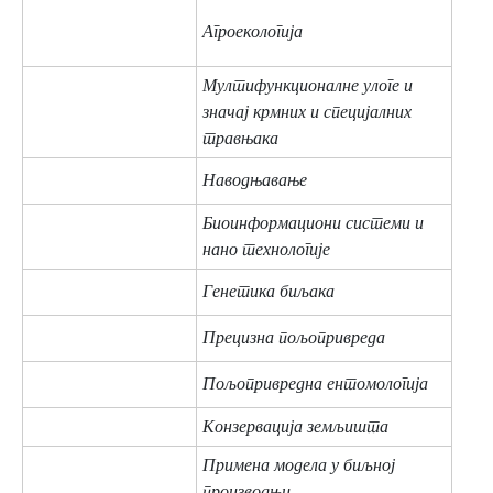
Агроекологија
Мултифункционалне улоге и
значај крмних и специјалних
травњака
Наводњавање
Биоинформациони системи и
нано технологије
Генетика биљака
Прецизна пољопривреда
Пољопривредна ентомологија
Конзервација земљишта
Примена модела у биљној
производњи