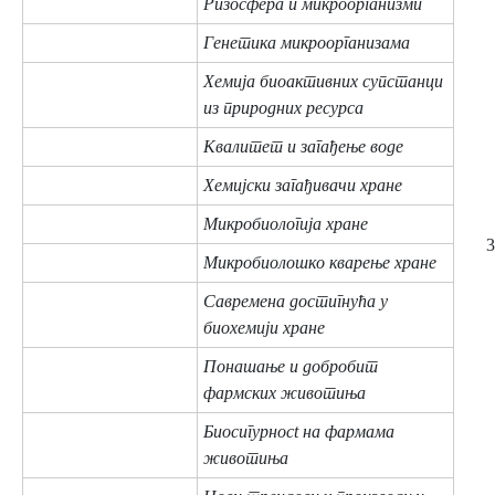
Ризосфера и микроорганизми
Генетика микроорганизама
Хемија биоактивних супстанци
из природних ресурса
Квалитет и загађење воде
Хемијски загађивачи хране
Микробиологија хране
3
Микробиолошко кварење хране
Савремена достигнућа у
биохемији хране
Понашање и добробит
фармских животиња
Биосигурносt на фармама
животиња