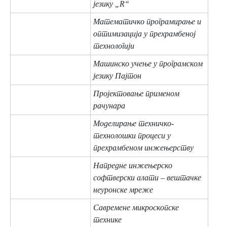
језику „R“
Математичко програмирање и
оптимизација у прехрамбеној
технологији
Машинско учење у програмском
језику Пајтон
Пројектовање применом
рачунара
Моделирање техничко-
технолошки процеси у
прехрамбеном инжењерству
Напредне инжењерско
софтверски алати – вештачке
неуронске мреже
Савремене микроскопске
технике