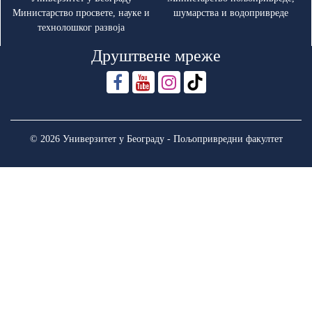
Министарство просвете, науке и
шумарства и водопривреде
технолошког развоја
Друштвене мреже
© 2026 Универзитет у Београду - Пољопривредни факултет