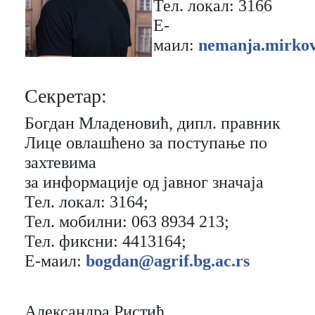
Тел. локaл: 3166
Е-
мaил:
nemanja.mirkov
Секретaр:
Богдaн Млaденовић, дипл. прaвник
Лице овлашћено за поступање по
захтевима
за информације од јавног значаја
Тел. локaл: 3164;
Тел. мобилни: 063 8934 213;
Тел. фиксни: 4413164;
Е-мaил:
bogdan@agrif.bg.ac.rs
Александра Ристић