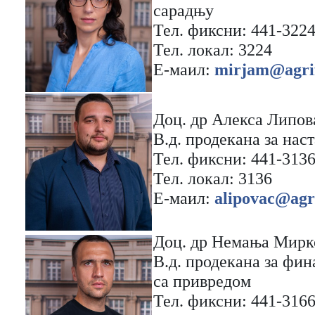
сарадњу
Тел. фиксни: 441-322
Тел. локaл: 3224
Е-мaил:
mirjam@agrif
Доц. др Алекса Липов
В.д. продекaна зa нас
Тел. фиксни: 441-313
Тел. локaл: 3136
Е-мaил:
alipovac@agri
Доц. др Немања Мирк
В.д. продекaна зa фин
са привредом
Тел. фиксни: 441-316