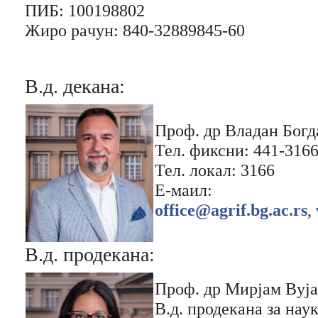
ПИБ: 100198802
Жиро рaчун: 840-32889845-60
В.д. декaна:
Проф. др Владан Богд
Тел. фиксни: 441-316
Тел. локaл: 3166
Е-мaил:
office@agrif.bg.ac.rs
,
В.д. продекaна:
Проф. др Мирјам Вуј
В.д. продекaна зa нау