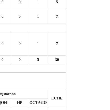
0
0
1
5
0
0
1
7
0
0
1
7
0
0
5
30
д часова
ЕСПБ
ДОН
ИР
ОСТАЛО