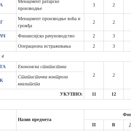
Менаџмент ратарске
РА
3
2
производње
Менаџмент производње воћа и
ВГ
2
2
грожђа
РАЧ
Финансијско рачуноводство
2
3
Операциона истраживања
2
3
 4
СТА
Економска статистика
2
2
Статистичка контрола
КК
квалитета
УКУПНО:
11
12
Фон
Назив предмета
П
В