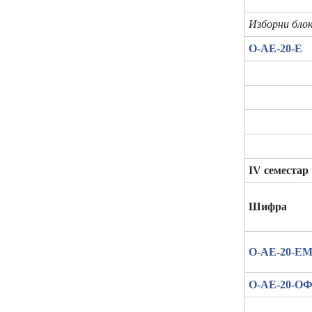
Изборни блок
О-АЕ-20-Е
IV семестар
Шифра
О-АЕ-20-Е
О-АЕ-20-О