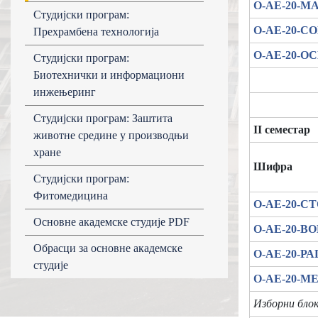
О-АЕ-20-М
Студијски програм:
О-АЕ-20-С
Прехрамбена технологија
О-АЕ-20-О
Студијски програм:
Биотехнички и информациони
инжењеринг
Студијски програм: Заштита
II семестар
животне средине у производњи
хране
Шифра
Студијски програм:
Фитомедицина
О-АЕ-20-С
Основне академске студије PDF
О-АЕ-20-В
Обрасци за основне академске
О-АЕ-20-Р
студије
О-АЕ-20-М
Изборни блок