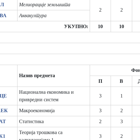
ЕЛ
Мелиорације земљишта
2
2
КВА
Аквакултура
УКУПНО:
10
10
Фон
Назив предмета
П
В
Национална економика и
АЦЕ
3
1
привредни систем
АЕК
Макроекономија
3
2
ТАТ
Статистика
2
3
Теорија трошкова са
К1
3
2
калкулацијама 1