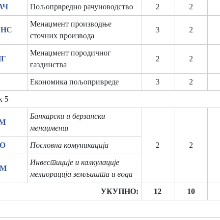
АЧ
Пољопрвредно рачуноводство
2
2
Менаџмент производње
ЕНС
3
2
сточних производа
Менаџмент породичног
ПГ
2
2
газдинства
Економика пољопривреде
3
2
к 5
Банкарски и берзански
БМ
менаџмент
КО
Пословна комуникација
2
2
Инвестиције и калкулације
КМ
мелиорација земљишта и вода
УКУПНО:
12
10