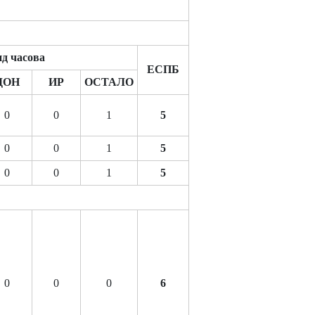
д часова
ЕСПБ
ДОН
ИР
ОСТАЛО
0
0
1
5
0
0
1
5
0
0
1
5
0
0
0
6