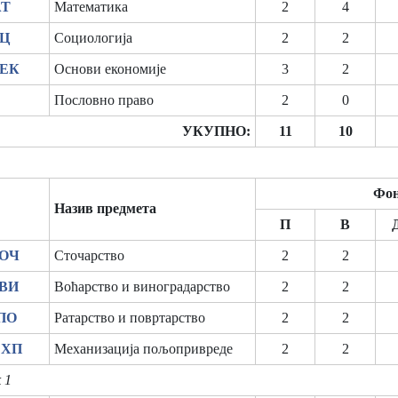
АТ
Математика
2
4
ОЦ
Социологија
2
2
СЕК
Основи економије
3
2
Пословно право
2
0
УКУПНО:
11
10
Фон
Назив предмета
П
В
ТОЧ
Сточарство
2
2
ОВИ
Воћарство и виноградарство
2
2
АПО
Ратарство и повртарство
2
2
ЕХП
Механизација пољопривреде
2
2
 1