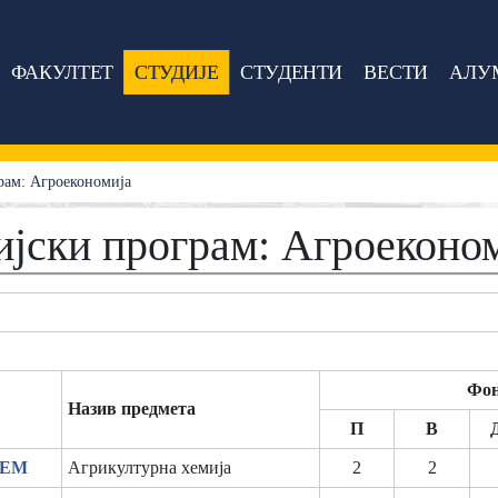
ФАКУЛТЕТ
СТУДИЈЕ
СТУДЕНТИ
ВЕСТИ
АЛУ
рам: Агроекономија
ијски програм: Агроеконо
Фон
Назив предмета
П
В
ХЕМ
Агрикултурна хемија
2
2