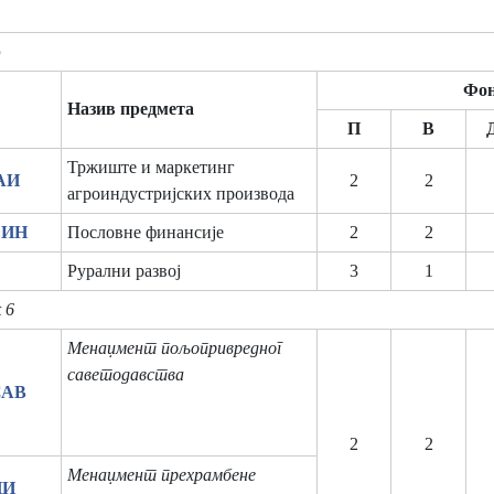
р
Фон
Назив предмета
П
В
Тржиште и маркетинг
АИ
2
2
агроиндустријских производа
ФИН
Пословне финансије
2
2
Рурални развој
3
1
 6
Менаџмент пољопривредног
саветодавства
САВ
2
2
Менаџмент прехрамбене
ПИ