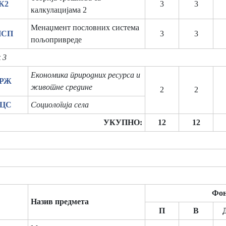
К2
3
3
калкулацијама 2
Менаџмент пословних система
ПСП
3
3
пољопривреде
 3
Економика природних ресурса и
ПРЖ
животне средине
2
2
ОЦС
Социологија села
УКУПНО:
12
12
Фон
Назив предмета
П
В