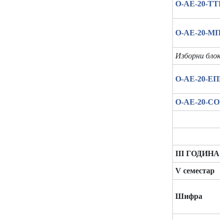
О-АЕ-20-ТТ
О-АЕ-20-М
Изборни блок
О-АЕ-20-Е
О-АЕ-20-С
III ГОДИНА
V семестар
Шифра