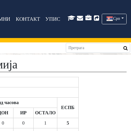
МНИ
КОНТАКТ
УПИС
Срп
мија
д часова
ЕСПБ
ДОН
ИР
ОСТАЛО
0
0
1
5