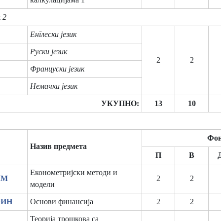
 2
Енглески језик
Руски језик
2
2
Француски језик
Немачки језик
УКУПНО:
13
10
Фон
Назив предмета
П
В
Економетријски методи и
ММ
2
2
модели
ФИН
Основи финансија
2
2
Теорија трошкова са