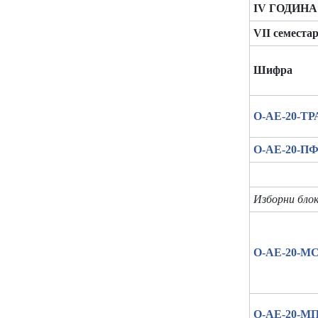
IV ГОДИНА
VII семеста
Шифра
О-АЕ-20-ТР
О-АЕ-20-П
Изборни блок
О-АЕ-20-М
О-АЕ-20-М