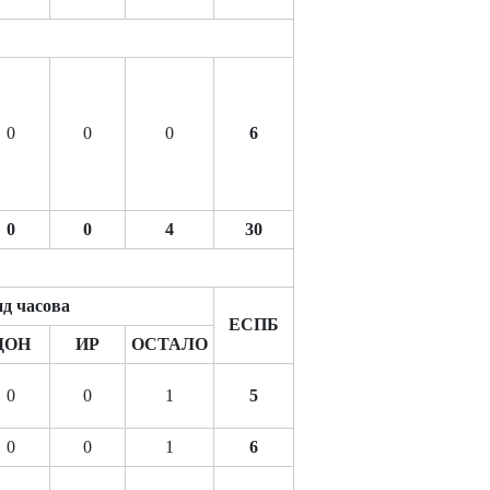
0
0
0
6
0
0
4
30
д часова
ЕСПБ
ДОН
ИР
ОСТАЛО
0
0
1
5
0
0
1
6