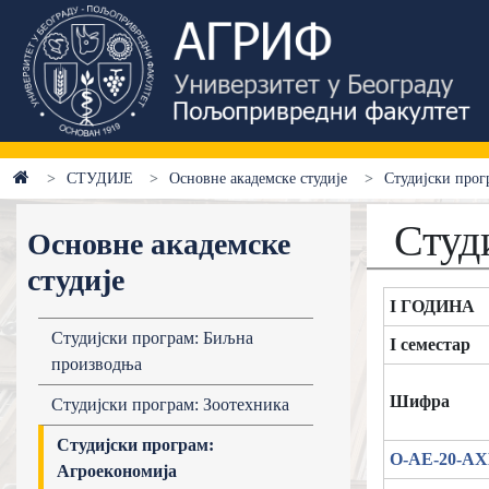
СТУДИЈЕ
Основне академске студије
Студијски прог
Студ
Основне академске
студије
I ГОДИНА
Студијски програм: Биљна
I семестар
производња
Шифра
Студијски програм: Зоотехника
Студијски програм:
О-АЕ-20-А
Агроекономија