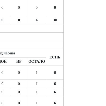
0
0
0
6
0
0
4
30
д часова
ЕСПБ
ДОН
ИР
ОСТАЛО
0
0
1
6
0
0
1
6
0
0
1
6
0
0
1
6