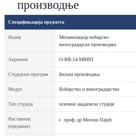
производње
Спецификација предмета
Назив
Механизација воћарско-
виноградарске производње
Акроним
О-ВВ-14-МВВП
Студијски програм
Биљна производња
Модул
Воћарство и виноградарство
Тип студија
основне академске студије
Наставник
проф. др Милош Пајић
(предавач)