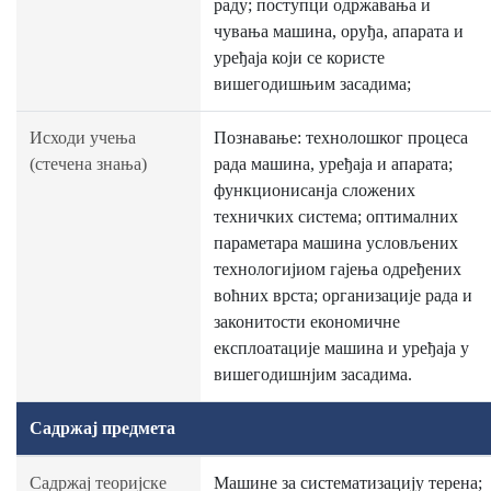
раду; поступци одржавања и
чувања машина, оруђа, апарата и
уређаја који се користе
вишегодишњим засадима;
Исходи учења
Познавање: технолошког процеса
(стечена знања)
рада машина, уређаја и апарата;
функционисанја сложених
техничких система; оптималних
параметара машина условљених
технологијиом гајења одређених
воћних врста; организације рада и
законитости економичне
експлоатације машина и уређаја у
вишегодишнјим засадима.
Садржај предмета
Садржај теоријске
Машине за систематизацију терена;