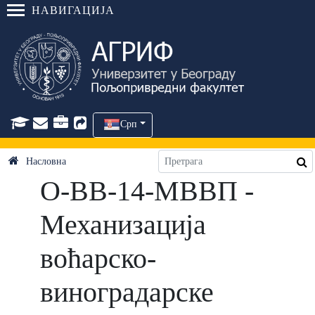
НАВИГАЦИЈА
Срп
Насловна
О-ВВ-14-МВВП -
Механизација
воћарско-
виноградарске