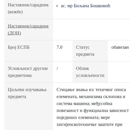
Наставник/сарадник
ас. мр Биљана Бошковић
(вежбе)
Наставник/сарадник
(ДОН)
Број ЕСПБ
7.0
Статус
обавезан
предмета
Условљност другим
/
Облик
предметима
условљености
Циљеви изучавања
Стицање знања из: техичког описа
предмета
елемената, механизама склопова и
система машина; међусобна
повезаност и функциална зависност
појединих елемената; мере
хигијенскотехничке заштите при