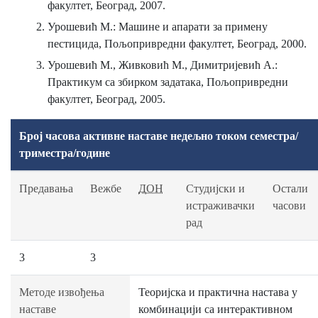
факултет, Београд, 2007.
Урошевић М.: Машине и апарати за примену
пестицида, Пољопривредни факултет, Београд, 2000.
Урошевић М., Живковић М., Димитријевић А.:
Практикум са збирком задатака, Пољопривредни
факултет, Београд, 2005.
Број часова активне наставе недељно током семестра/
триместра/године
Предавања
Вежбе
ДОН
Студијски и
Остали
истраживачки
часови
рад
3
3
Методе извођења
Теоријска и практична настава у
наставе
комбинацији са интерактивном