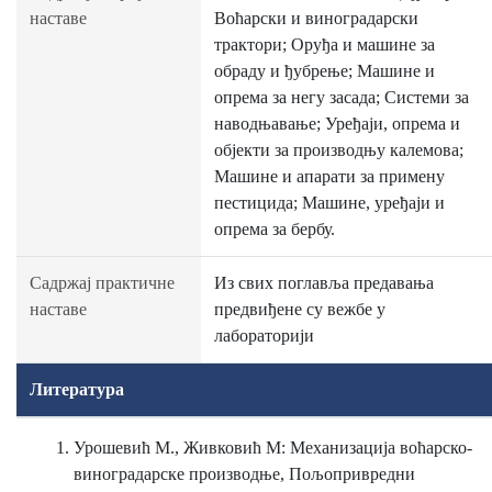
наставе
Воћарски и виноградарски
трактори; Оруђа и машине за
обраду и ђубрење; Машине и
опрема за негу засада; Системи за
наводњавање; Уређаји, опрема и
објекти за производњу калемова;
Машине и апарати за примену
пестицида; Машине, уређаји и
опрема за бербу.
Садржај практичне
Из свих поглавља предавања
наставе
предвиђене су вежбе у
лабораторији
Литература
Урошевић М., Живковић М: Механизација воћарско-
виноградарске производње, Пољопривредни