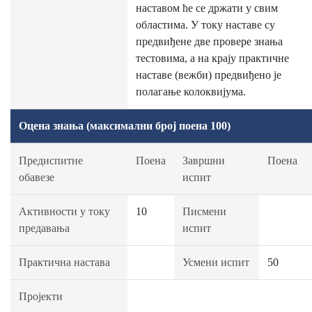
наставом ће се држати у свим
областима. У току наставе су
предвиђене две провере знања
тестовима, а на крају практичне
наставе (вежби) предвиђено је
полагање колоквијума.
Оцена знања (максимални број поена 100)
Предиспитне
Поена
Завршни
Поена
обавезе
испит
Активности у току
10
Писмени
предавања
испит
Практична настава
Усмени испит
50
Пројекти