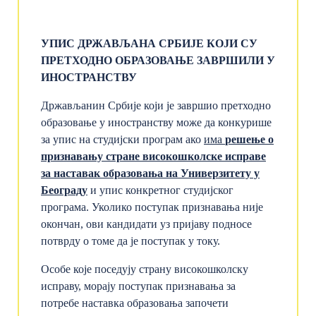
УПИС ДРЖАВЉАНА СРБИЈЕ КОЈИ СУ
ПРЕТХОДНО ОБРАЗОВАЊЕ ЗАВРШИЛИ У
ИНОСТРАНСТВУ
Држављанин Србије који је завршио претходно
образовање у иностранству може да конкурише
за упис на студијски програм ако
има
решење о
признавању стране високошколске исправе
за наставак образовања на Универзитету у
Београду
и упис конкретног студијског
програма. Уколико поступак признавања није
окончан, ови кандидати уз пријаву подносе
потврду о томе да је поступак у току.
Особе које поседују страну високошколску
исправу, морају поступак признавања за
потребе наставка образовања започети