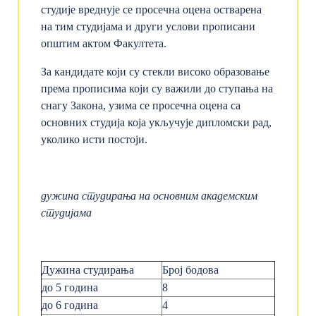
студије вреднује се просечна оцена остварена
на тим студијама и други услови прописани
општим актом Факултета.
За кандидате који су стекли високо образовање
према прописима који су важили до ступања на
снагу Закона, узима се просечна оцена са
основних студија која укључује дипломски рад,
уколико исти постоји.
дужина студирања на основним академским
студијама
Дужина студирања
Број бодова
до 5 годинa
8
до 6 годинa
4