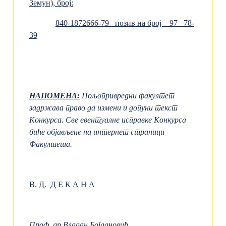
Земун), број
:
840-1872666-79
позив на број
97
78
-
39
НАПОМЕНА:
Пољопривредни факултет
задржава право да измени и допуни текст
Конкурса.
Све евентуалне исправке Конкурса
биће објављене на интернет страници
Факултета.
В. Д. Д Е К А Н A
Проф. др Владан Богдановић