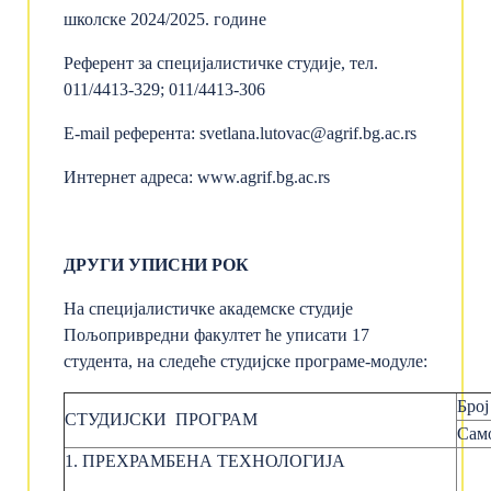
школске 2024/2025. године
Референт за специјалистичке студије, тел.
011/4413-329; 011/4413-306
E-mail референта:
svetlana.lutovac@agrif.bg.ac.rs
Интернет адреса:
www.agrif.bg.ac.rs
ДРУГИ УПИСНИ РОК
На специјалистичке академске студије
Пољопривредни факултет ће уписати 17
студента, на следеће студијске програме-модуле:
Број 
СТУДИЈСКИ ПРОГРАМ
Сам
1. ПРЕХРАМБЕНА ТЕХНОЛОГИЈА