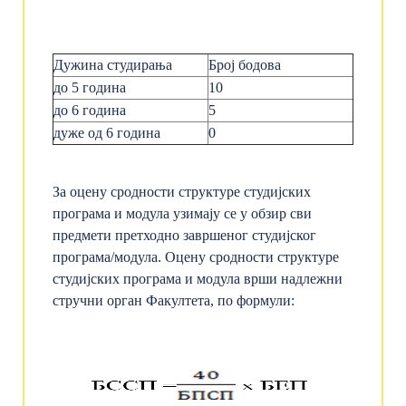
Дужина студирања
Број бодова
до 5 годинa
10
до 6 годинa
5
дуже од 6 година
0
За оцену сродности структуре студијских
програма и модула узимају се у обзир сви
предмети претходно завршеног студијског
програма/модула. Оцену сродности структуре
студијских програма и модула врши надлежни
стручни орган Факултета, по формули: