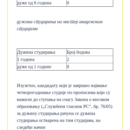
дуже од 6 година
0
дужина студирања на мастер академским
студијама
Дужина студирања
Број бодова
1 годинa
2
дуже од 1 године
0
Изузетно, кандидату који је завршио најмање
четворогодишње студије по прописима који су
важили до ступања на снагу Закона о високом
образовању („Службени гласник РС“, бр. 76/05)
за дужину студирања рачуна се дужина
студирања остварена на тим студијама, на
следећи начин