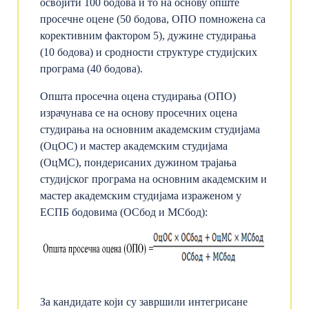
освојити 100 бодова и то на основу опште
просечне оцене (50 бодова, ОПО помножена са
корективним фактором 5), дужине студирања
(10 бодова) и сродности структуре студијских
програма (40 бодова).
Општа просечна оцена студирања (ОПО)
израчунава се на основу просечних оцена
студирања на основним академским студијама
(ОцОС) и мастер академским студијама
(ОцМС), пондерисаних дужином трајања
студијског програма на основним академским и
мастер академским студијама израженом у
ЕСПБ бодовима (ОСбод и МСбод):
За кандидате који су завршили интегрисане