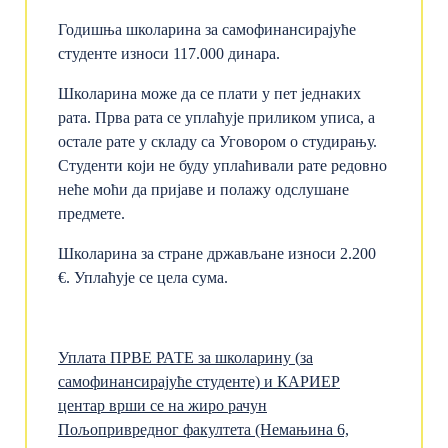
Годишња школарина за самофинансирајуће
студенте износи 117.000 динара.
Школарина може да се плати у пет једнаких
рата. Прва рата се уплаћује приликом уписа, а
остале рате у складу са Уговором о студирању.
Студенти који не буду уплаћивали рате редовно
неће моћи да пријаве и полажу одслушане
предмете.
Школарина за стране држављане износи 2.200
€. Уплаћује се цела сума.
Уплата
ПРВЕ РАТЕ
за школарину (
за
самофинансирајуће с
туденте)
и
КАРИЕР
центар
врши
се
на
жиро
рачун
Пољопривредног ф
акултета (Немањина 6,