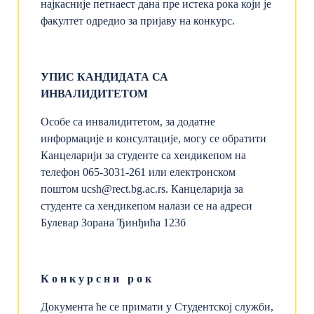
најкасније петнаест дана пре истека рока који је
факултет одредио за пријаву на конкурс.
УПИС КАНДИДАТА СА
ИНВАЛИДИТЕТОМ
Особе са инвалидитетом, за додатне
информације и консултације, могу се обратити
Канцеларији за студенте са хендикепом на
телефон 065-3031-261 или електронском
поштом ucsh
@
rect.bg.ac.rs. Канцеларија за
студенте са хендикепом налази се на адреси
Булевар Зорана Ђинђића 123б
К
о
н
к
у
р
с н
и
р
о
к
Документа ће се примати у Студентској служби,