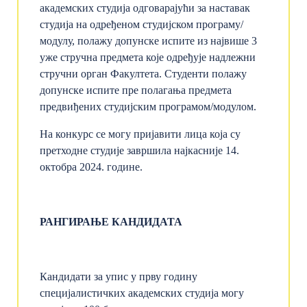
академских студија одговарајући за наставак
студија на одређеном студијском програму/
модулу, полажу допунске испите из највише 3
уже стручна предмета које одређује надлежни
стручни орган Факултета. Студенти полажу
допунске испите пре полагања предмета
предвиђених студијским програмом/модулом.
На конкурс се могу пријавити лица која су
претходне студије завршила најкасније 14.
октобра 2024. године.
РАНГИРАЊЕ КАНДИДАТА
Кандидати за упис у прву годину
специјалистичких академских студија могу