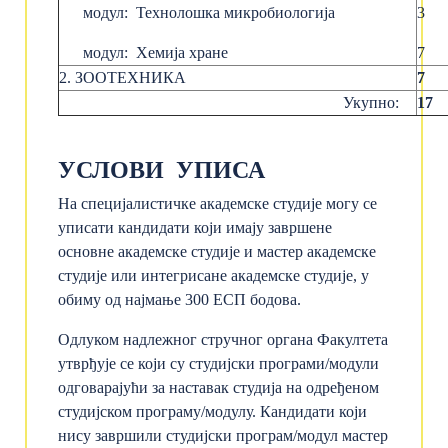
модул: Технолошка микробиологија
3
модул: Хемија хране
7
2. ЗООТЕХНИКА
7
Укупно:
17
УСЛОВИ УПИСА
На специјалистичке академске студије могу се
уписати кандидати који имају завршене
основне академске студије и мастер академске
студије или интегрисане академске студије, у
обиму од најмање 300 ЕСП бодова.
Одлуком надлежног стручног органа Факултета
утврђује се који су студијски програми/модули
одговарајући за наставак студија на одређеном
студијском програму/модулу. Кандидати који
нису завршили студијски програм/модул мастер