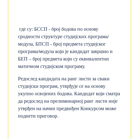
где су: БССП - број бодова по основу
сродности структуре студијских програма/
модула, БПСП - број предмета студијског
програма/модула који је кандидат завршио и
БЕП – број предмета који су еквивалентни
матичном студијском програму.
Редослед кандидата на ранг листи за сваки
студијски програм, утврђује се на основу
укупно освојених бодова. Кандидат који сматра
да редослед на прелиминарној ранг листи није
утврђен на начин предвиђен Конкурсом може
поднети приговор.