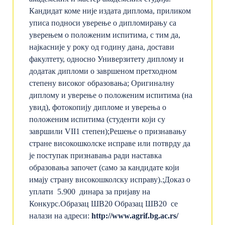
Кандидат коме није издата диплома, приликом
уписа подноси уверење о дипломирању са
уверењем о положеним испитима, с тим да,
најкасније у року од годину дана, достави
факултету, односно Универзитету диплому и
додатак дипломи о завршеном претходном
степену високог образовања;
Оригиналну
диплому и уверење о положеним испитима (на
увид), фотокопију дипломе и уверења о
положеним испитима (студенти који су
завршили VII1 степен);
Решење о признавању
стране високошколске исправе или потврду да
је поступак признавања ради наставка
образовања започет (само за кандидате који
имају страну високошколску исправу).;
Доказ о
уплати 5.900 динара за пријаву на
Конкурс.
Oбразац ШВ20
Образац ШВ20 се
налази на адреси:
http://www.agrif.bg.ac.rs/