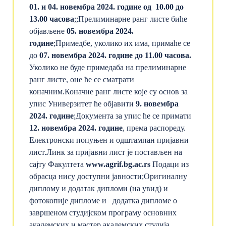
01. и
04. новембра
20
2
4
.
године од 10
.00
до
1
3.00 часова
;;
Прелиминарне ранг листе биће
објављене
05
.
новембра
2024.
године
;
Примедбе, уколико их има, примаће се
до
07.
новембра
2024. године
до 1
1
.00 часова.
Уколико не буде примедаба на прелиминарне
ранг листе, оне ће се сматрати
коначним.
Коначне ранг листе које су основ за
упис Универзитет ће објавити
9. новембра
2024. године
;
Документа за упис ће се примати
12
.
новембра
2024. године
, према распореду.
Електронски попуњен и одштампан пријавни
лист.
Линк за пријавни лист је постављен на
сајту Факултета
www
.agrif.bg.ac.rs
Подаци из
обрасца нису доступни јавности;
Оригиналну
диплому и додатак дипломи (на увид) и
фотокопије дипломе и додатка дипломе о
завршеном студијском програму основних
академских и мастер академских студија.