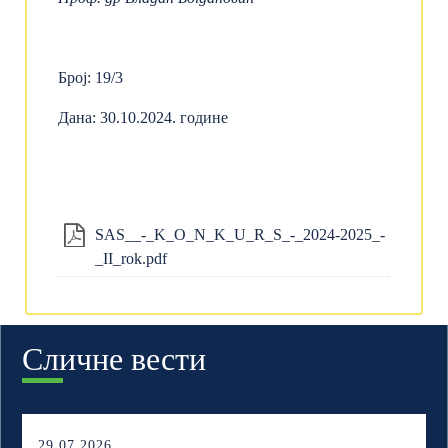
Број: 19/3
Дана: 30.10.2024. године
SAS__-_K_O_N_K_U_R_S_-_2024-2025_-
_II_rok.pdf
Сличне вести
29.07.2026.