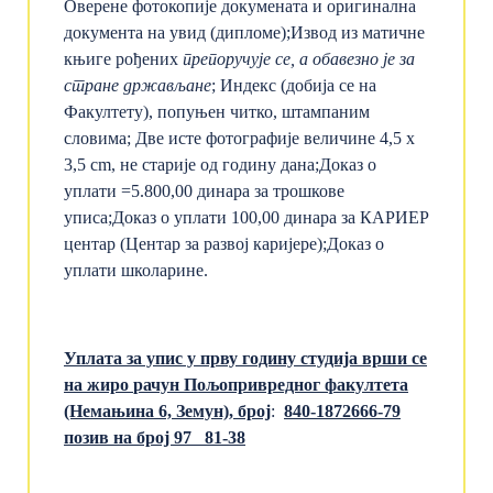
Оверене фотокопије докумената и оригинална
документа на увид (дипломе);
Извод из матичне
књиге рођених
препоручује се, а обавезно
је
за
стране држављане
;
Индекс (добија се на
Факултету), попуњен читко, штампаним
словима;
Две исте фотографије величине 4,5 x
3,5 cm, не старије од годину дана;
Доказ о
уплати =5.800,00 динара за трошкове
уписа;
Доказ о уплати 100,00 динара за КАРИЕР
центар (Центар за развој каријере);
Доказ о
уплати школарине.
Уплата за упис у прву годину студија
врши
се
на
жиро
рачун
Пољопривредног ф
акултета
(Немањина 6, Земун), број
:
840-1872666-79
позив на број
97
81
-
38