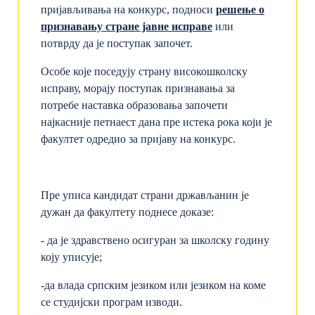
пријављивања на конкурс, подноси
решење о
признавању стране јавне исправе
или
потврду да је поступак започет.
Особе које поседују страну високошколску
исправу, морају поступак признавања за
потребе наставка образовања започети
најкасније петнаест дана пре истека рока који је
факултет одредио за пријаву на конкурс.
Пре уписа кандидат страни држављанин је
дужан да факултету поднесе доказе:
- да је здравствено осигуран за школску годину
коју уписује;
-да влада српским језиком или језиком на коме
се студијски програм изводи.