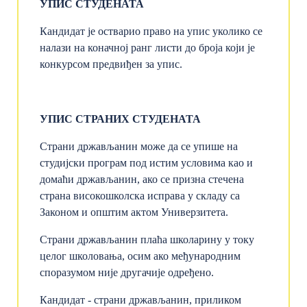
УПИС СТУДЕНАТА
Кандидат је остварио право на упис уколико се
налази на коначној ранг листи до броја који је
конкурсом предвиђен за упис.
УПИС СТРАНИХ СТУДЕНАТА
Страни држављанин може да се упише на
студијски програм под истим условима као и
домаћи држављанин, ако се призна стечена
страна високошколска исправа у складу са
Законом и општим актом Универзитета.
Страни држављанин плаћа школарину у току
целог школовања, осим ако међународним
споразумом није другачије одређено.
Кандидат - страни држављанин, приликом