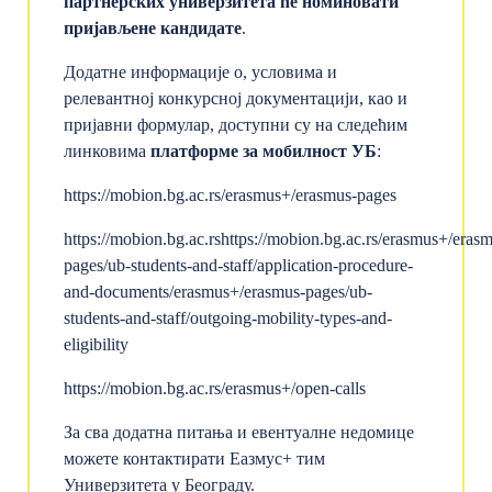
партнерских универзитета ће номиновати
пријављене кандидате
.
Додатне информације о, условима и
релевантној конкурсној документацији, као и
пријавни формулар, доступни су на следећим
линковима
платформе за мобилност УБ
:
https://mobion.bg.ac.rs/erasmus+/erasmus-pages
https://mobion.bg.ac.rshttps://mobion.bg.ac.rs/erasmus+/eras
pages/ub-students-and-staff/application-procedure-
and-documents/erasmus+/erasmus-pages/ub-
students-and-staff/outgoing-mobility-types-and-
eligibility
https://mobion.bg.ac.rs/erasmus+/open-calls
За сва додатна питања и евентуалне недомице
можете контактирати Еазмус+ тим
Универзитета у Београду.