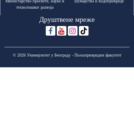
Министарство просвете, науке и
шумарства и водопривреде
технолошког развоја
Друштвене мреже
© 2026 Универзитет у Београду - Пољопривредни факултет