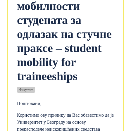
мобилности
студената за
одлазак на стучне
праксе – student
mobility for
traineeships
Факултет
Поштовани,
Користимо ову прилику да Вас обавестимо да је
Универзитет у Београду на основу
прерасподеле неискоришћених средстава