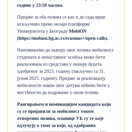
године у 23:59 часова
.
Пријаве за оба позива се као и до сада врше
искључиво преко онлајн платформе
Универзитета у Београду
MobiON
(
https://mobion.bg.ac.rs/erasmus+/open-calls
).
Напомињемо да оквиру овог позива мобилност
студената и ненаставног особља може бити
реализована из средстава у оквиру буџета
одобреног за 2023. годину (закључно са 31.
јулом 2025. године). Пријаве за реализацију
мобилности након овог датума нећемо бити у
могућности да подржимо у овом позиву.
Рангирањем и номинацијом кандидата који
су се пријавили за мобилност током
отворених позива, чланице УБ су те које
одлучују о томе за које, од одабраних