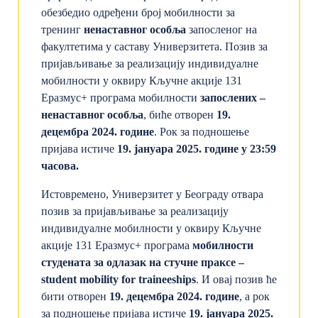
обезбедио одређени број мобилности за
тренинг
ненаставног особља
запосленог на
факултетима у саставу Универзитета. Позив за
пријављивање за реализацију индивидуалне
мобилности у оквиру Кључне акције 131
Еразмус+ програма мобилности
запослених –
ненаставног особља
, биће отворен
19.
децембра 2024. године
. Рок за подношење
пријава истиче
19. јануара 2025. године у 23:59
часова.
Истовремено, Универзитет у Београду отвара
позив за пријављивање за реализацију
индивидуалне мобилности у оквиру Кључне
акције 131 Еразмус+ програма
мобилности
студената за одлазак на стучне праксе –
student mobility for traineeships
. И овај позив ће
бити отворен
19. децембра 2024. године
, а рок
за подношење пријава истиче
19. јануара 2025.