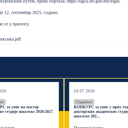
ктронским путем, преко портала:
https://sigca.sre.gob.mx/login
.
е 12. септембар 2025. године.
е се у прилогу.
ексика.pdf
026.
24.07.2026.
ске
Студентске
С за упис на мастер
КОНКУРС за упис у прву го
ке студије школске 2026/2027.
докторских академских студи
школске 202...
ај више
Прочитај више