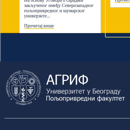
На основу Уговора о сарадњи
закљученог имеђу Северозападног
пољопривредног и шумарскoг
универзите...
Прочитај више