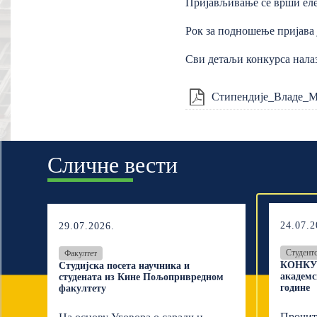
Пријављивање се врши еле
Рок за подношење пријава ј
Сви детаљи конкурса налаз
Стипендије_Владе_М
Сличне вести
24.07.2
29.07.2026.
Студент
Факултет
КОНКУР
Студијска посета научника и
академс
студената из Кине Пољопривредном
године
факултету
Прочит