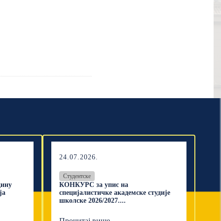
24.07.2026.
Студентске
дину
КОНКУРС за упис на
ја
специјалистичке академске студије
школске 2026/2027....
Прочитај више