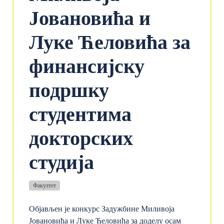
Јовановића и
Луке Ћеловића за
финансијску
подршку
студентима
докторских
студија
Факултет
Објављен је конкурс Задужбине Миливоја
Јовановића и Луке Ћеловића за доделу осам