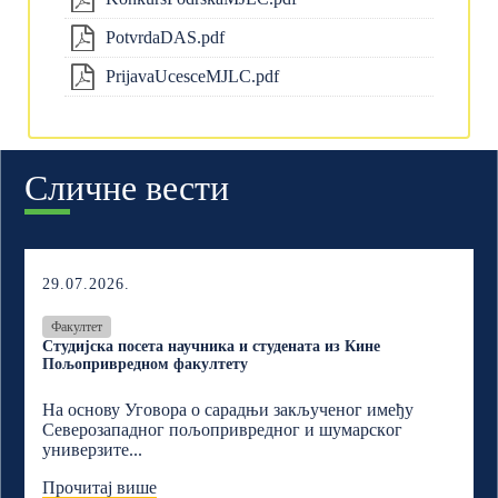
PotvrdaDAS.pdf
PrijavaUcesceMJLC.pdf
Сличне вести
29.07.2026.
Факултет
Студијска посета научника и студената из Кине
Пољопривредном факултету
На основу Уговора о сарадњи закљученог имеђу
Северозападног пољопривредног и шумарскoг
универзите...
Прочитај више