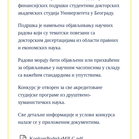
финансијских подршки студентима докторских
академских студија Универзитета у Београду.
Подршка је намењена објављивању научних
радова који су тематски повезани са
докторским дисертацијама из области правних
и економских наука.
Радови морају бити објављени или прихваћени
за објављивање у научним часописима у складу
са важећим стандардима и упутствима.
Конкурс је отворен за све акредитоване
студијске програме из друштвено-
хуманистичких наука.
Све детаљне информације и услови конкурса
налазе се у приложеним документима.
KonkursPodrskaMJLC.pdf