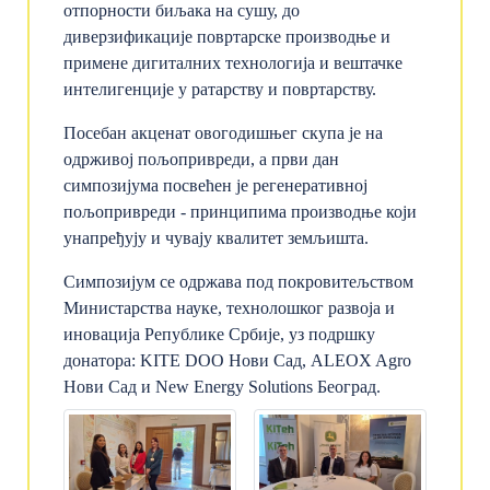
отпорности биљака на сушу, до
диверзификације повртарске производње и
примене дигиталних технологија и вештачке
интелигенције у ратарству и повртарству.
Посебан акценат овогодишњег скупа је на
одрживој пољопривреди, а први дан
симпозијума посвећен је регенеративној
пољопривреди - принципима производње који
унапређују и чувају квалитет земљишта.
Симпозијум се одржава под покровитељством
Министарства науке, технолошког развоја и
иновација Републике Србије, уз подршку
донатора: KITE DOO Нови Сад, ALEOX Agro
Нови Сад и New Energy Solutions Београд.