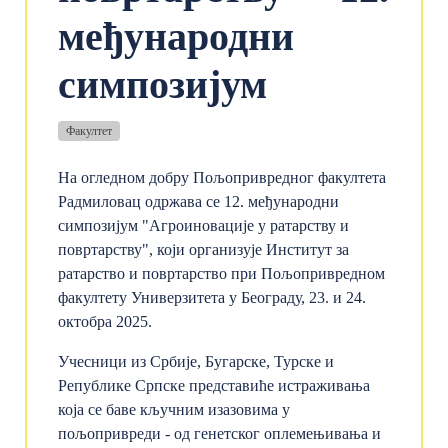
међународни
симпозијум
Факултет
На огледном добру Пољопривредног факултета
Радмиловац одржава се 12. међународни
симпозијум "Агроиновације у ратарству и
повртарству", који организује Институт за
ратарство и повртарство при Пољопривредном
факултету Универзитета у Београду, 23. и 24.
октобра 2025.
Учесници из Србије, Бугарске, Турске и
Републике Српске представиће истраживања
која се баве кључним изазовима у
пољопривреди - од генетског оплемењивања и