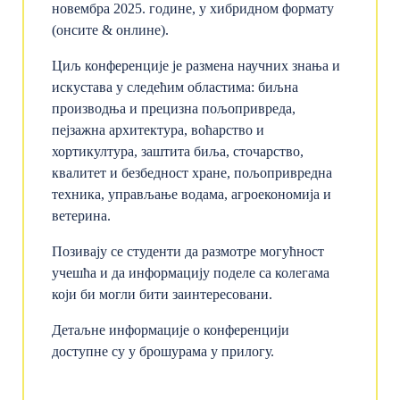
новембра 2025. године, у хибридном формату
(онсите & онлине).
Циљ конференције је размена научних знања и
искустава у следећим областима: биљна
производња и прецизна пољопривреда,
пејзажна архитектура, воћарство и
хортикултура, заштита биља, сточарство,
квалитет и безбедност хране, пољопривредна
техника, управљање водама, агроекономија и
ветерина.
Позивају се студенти да размотре могућност
учешћа и да информацију поделе са колегама
који би могли бити заинтересовани.
Детаљне информације о конференцији
доступне су у брошурама у прилогу.