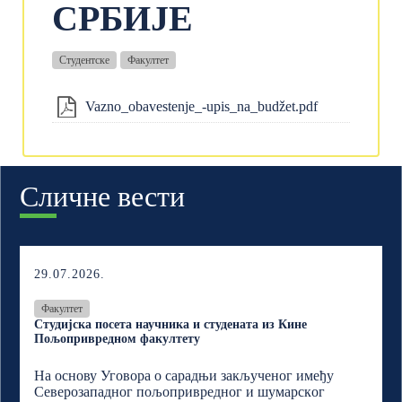
СРБИЈЕ
Студентске
Факултет
Vazno_obavestenje_-upis_na_budžet.pdf
Сличне вести
29.07.2026.
Факултет
Студијска посета научника и студената из Кине
Пољопривредном факултету
На основу Уговора о сарадњи закљученог имеђу
Северозападног пољопривредног и шумарскoг