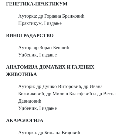
ГЕНЕТИКА-ПРАКТИКУМ
Aуторка: др Гордана Бранковић
Практикум, I издање
ВИНОГРАДАРСТВО
Aутор: др Зоран Бешлић
Уџбеник, I издање
АНАТОМИЈА ДОМАЋИХ И ГАЈЕНИХ
ЖИВОТИЊА
Aутори: др Душкo Виторовић, др Иванa
Божичковић, др Милош Благојевић и др Веснa
Давидовић
Уџбеник, I издање
АКАРОЛОГИЈА
Aуторка: др Биљана Видовић