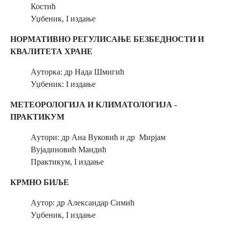
Костић
Уџбеник, I издање
НОРМАТИВНО РЕГУЛИСАЊЕ БЕЗБЕДНОСТИ И
КВАЛИТЕТА ХРАНЕ
Aуторка: др Нада Шмигић
Уџбеник: I издање
МЕТЕОРОЛОГИЈА И КЛИМАТОЛОГИЈА -
ПРАКТИКУМ
Aутори: др Ана Вуковић и др Мирјам
Вујадиновић Мандић
Практикум, I издање
КРМНО БИЉЕ
Aутор: др Александар Симић
Уџбеник, I издање