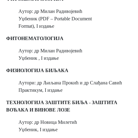
Aутор: др Милан Радивојевић
Уџбеник (PDF – Portable Document
Format), I издање
ФИТОНЕМАТОЛОГИЈА
Aутор: др Милан Радивојевић
Уџбеник , I издање
ФИЗИОЛОГИЈА БИЉАКА
Aутори: др Љиљана Прокић и др Слађана Савић
Практикум, I издање
ТЕХНОЛОГИЈА ЗАШТИТЕ БИЉА - ЗАШТИТА
ВОЋАКА И ВИНОВЕ ЛОЗЕ
Aутор: др Новица Милетић
Уџбеник, I издање