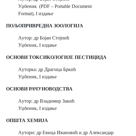
Уџбеник (PDF – Portable Document
Format), I издање
ПОЉОПРИВРЕДНА ЗООЛОГИЈА
Aутор: др Бојан Стојнић
Уџбеник, I издање
ОСНОВИ ТОКСИКОЛОГИЈЕ ПЕСТИЦИДА
Aуторка: др Драгица Бркић
Уџбеник, I издање
ОСНОВИ РАЧУНОВОДСТВА
Aутор: др Владимир Закић
Уџбеник, I издање
ОПШТА ХЕМИЈА
Aутори: др Евица Ивановић и др Александар