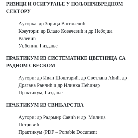
РИЗИЦИ И ОСИГУРАЊЕ У ПОЉОПРИВРЕДНОМ
СЕКТОРУ
Aуторка: др Зорица Васиљевић
Коаутори: др Владо Ковачевић и др Небојша
Ралевић
Уџбеник, I издање
ПРАКТИКУМ ИЗ СИСТЕМАТИКЕ ЦВЕТНИЦА СА
РАДНОМ СВЕСКОМ
Aутори: др Иван Шоштарић, др Светланa Аћић, др
Драганa Ранчић и др Илинкa Пећинар
Практикум, I издање
ПРАКТИКУМ ИЗ СВИЊАРСТВА
Aутори: др Радомир Савић и др Милица
Петровић
Практикум (PDF – Portable Document