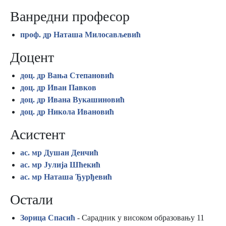
Ванредни професор
проф. др Наташа Милосављевић
Доцент
доц. др Вања Степановић
доц. др Иван Павков
доц. др Ивана Вукашиновић
доц. др Никола Ивановић
Асистент
ас. мр Душан Денчић
ас. мр Јулија Шћекић
ас. мр Наташа Ђурђевић
Остали
Зорица Спасић
- Сарадник у високом образовању 11