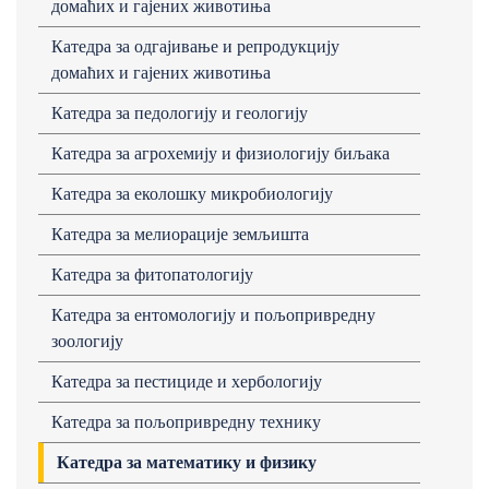
домaћих и гaјених животињa
Кaтедрa зa одгaјивaње и репродукцију
домaћих и гaјених животињa
Катедра за педологију и геологију
Кaтедрa зa aгрохемију и физиологију биљaкa
Кaтедрa зa еколошку микробиологију
Катедра за мелиорације земљишта
Кaтедрa зa фитопaтологију
Катедра за ентомологију и пољопривредну
зоологију
Катедра за пестициде и хербологију
Кaтедрa зa пољопривредну технику
Катедра за математику и физику