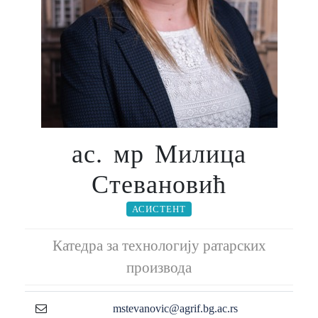
ас. мр Милица
Стевановић
АСИСТЕНТ
Катедра за технологију ратарских
производа
mstevanovic@agrif.bg.ac.rs