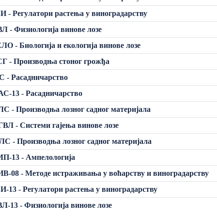
И - Регулатори растења у виноградарству
Л - Физиологија винове лозе
ЛО - Биологија и екологија винове лозе
Г - Производња стоног грожђа
С - Расадничарство
С-13 - Расадничарство
С - Производња лозног садног материјала
ВЛ - Системи гајења винове лозе
С - Производња лозног садног материјала
П-13 - Ампелологија
В-08 - Методе истраживања у воћарству и виноградарству
И-13 - Регулатори растења у виноградарству
Л-13 - Физиологија винове лозе