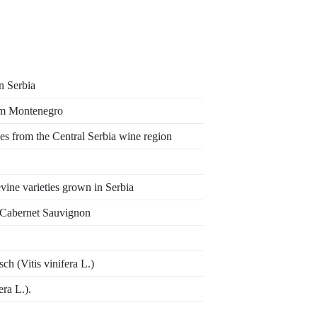
n Serbia
rom Montenegro
es from the Central Serbia wine region
evine varieties grown in Serbia
n Cabernet Sauvignon
h (Vitis vinifera L.)
era L.).