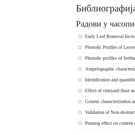
Библиографиј
Радови у часопи
Early Leaf Removal Incre
Phenolic Profiles of Leav
Phenolic profiles of Serbi
Ampelographic characteriza
Identification and quantif
Effect of vineyard floor 
Genetic characterization an
Validation of Non-destruc
Pruning effect on content o