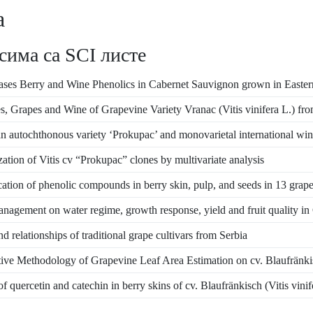
а
сима са SCI листе
ases Berry and Wine Phenolics in Cabernet Sauvignon grown in Easter
es, Grapes and Wine of Grapevine Variety Vranac (Vitis vinifera L.) f
an autochthonous variety ‘Prokupac’ and monovarietal international win
tion of Vitis cv “Prokupac” clones by multivariate analysis
ication of phenolic compounds in berry skin, pulp, and seeds in 13 grap
management on water regime, growth response, yield and fruit quality i
d relationships of traditional grape cultivars from Serbia
tive Methodology of Grapevine Leaf Area Estimation on cv. Blaufränkisc
f quercetin and catechin in berry skins of cv. Blaufränkisch (Vitis vinif