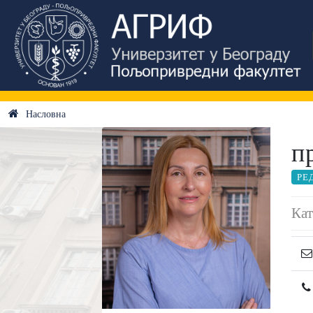
Насловна
п
РЕ
Кат