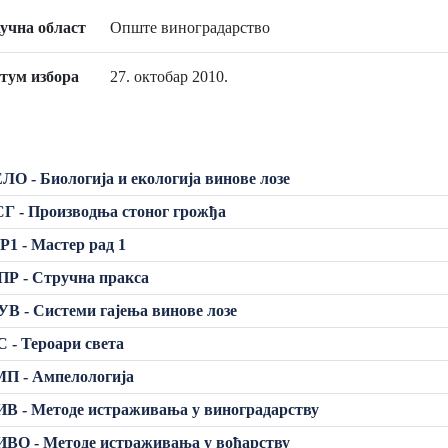
учна област
Опште виноградарство
тум избора
27. октобар 2010.
ЛО - Биологија и екологија винове лозе
Г - Производња стоног грожђа
1 - Мастер рад 1
Р - Стручна пракса
В - Системи гајења винове лозе
 - Тероари света
МП - Ампелологија
В - Методе истраживања у виноградарству
ВО - Методе истраживања у воћарству