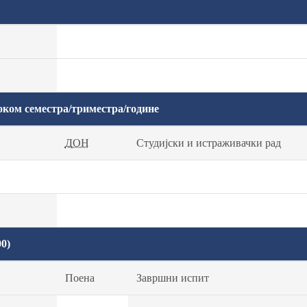
оком семестра/триместра/године
ДОН
Студијски и истраживачки рад
0)
Поена
Завршни испит