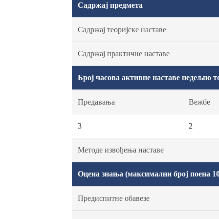
Садржај предмета
Садржај теоријске наставе
Садржај практичне наставе
Број часова активне наставе недељно т
Предавања
Вежбе
3
2
Методе извођења наставе
Оцена знања (максимални број поена 10
Предиспитне обавезе