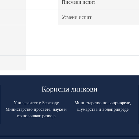
Писмени испит
Усмени испит
Корисни линкови
Универзитет у Београду
Министарство пољопривреде,
Министарство просвете, науке и
шумарства и водопривреде
технолошког развоја