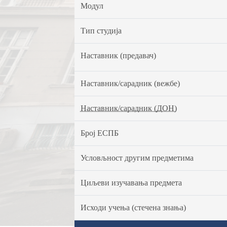
Модул
Тип студија
Наставник (предавач)
Наставник/сарадник (вежбе)
Наставник/сарадник (ДОН)
Број ЕСПБ
Условљност другим предметима
Циљеви изучавања предмета
Исходи учења (стечена знања)