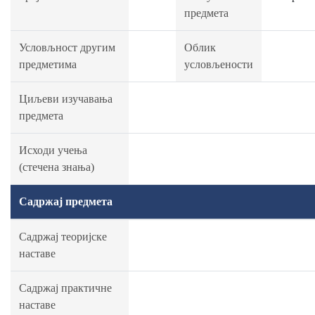
предмета
Условљност другим
Облик
предметима
условљености
Циљеви изучавања
предмета
Исходи учења
(стечена знања)
Садржај предмета
Садржај теоријске
наставе
Садржај практичне
наставе