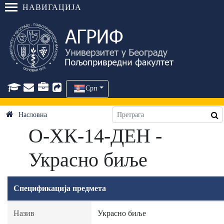
НАВИГАЦИЈА
Срп
Насловна
О-ХК-14-ДЕН -
Украсно биље
Спецификација предмета
Назив
Украсно биље