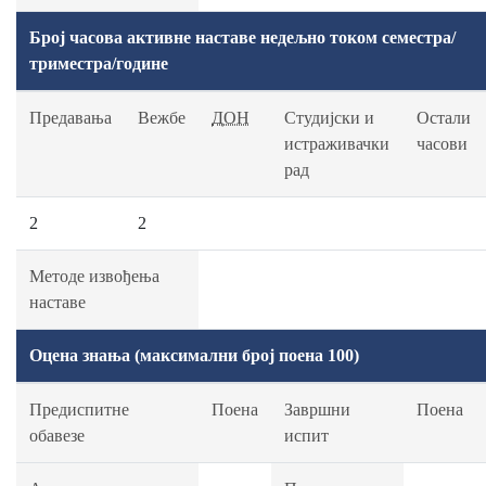
Број часова активне наставе недељно током семестра/
триместра/године
Предавања
Вежбе
ДОН
Студијски и
Остали
истраживачки
часови
рад
2
2
Методе извођења
наставе
Оцена знања (максимални број поена 100)
Предиспитне
Поена
Завршни
Поена
обавезе
испит