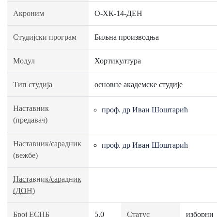
Акроним
О-ХК-14-ДЕН
Студијски програм
Биљна производња
Модул
Хортикултура
Тип студија
основне академске студије
Наставник
проф. др Иван Шоштарић
(предавач)
Наставник/сарадник
проф. др Иван Шоштарић
(вежбе)
Наставник/сарадник
(ДОН)
Број ЕСПБ
5.0
Статус
изборни