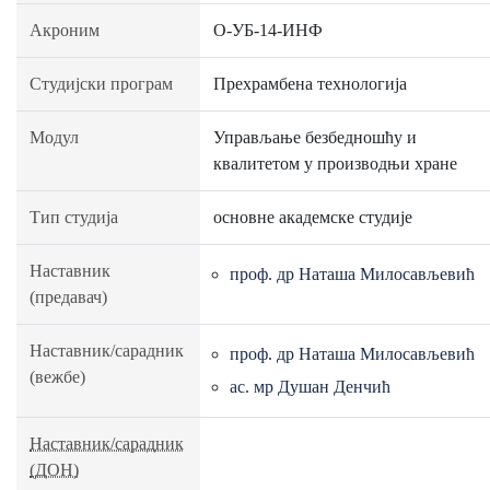
Акроним
О-УБ-14-ИНФ
Студијски програм
Прехрамбена технологија
Модул
Управљање безбедношћу и
квалитетом у производњи хране
Тип студија
основне академске студије
Наставник
проф. др Наташа Милосављевић
(предавач)
Наставник/сарадник
проф. др Наташа Милосављевић
(вежбе)
ас. мр Душан Денчић
Наставник/сарадник
(ДОН)