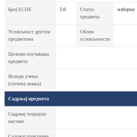
Број ЕСПБ
5.0
Статус
изборни
предмета
Условљност другим
Облик
предметима
условљености
Циљеви изучавања
предмета
Исходи учења
(стечена знања)
Садржај предмета
Садржај теоријске
наставе
Садржај практичне