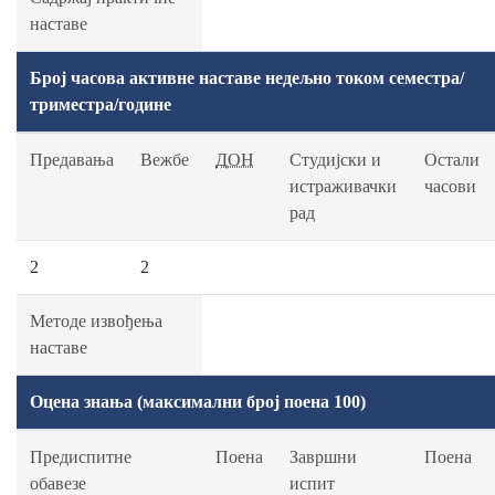
наставе
Број часова активне наставе недељно током семестра/
триместра/године
Предавања
Вежбе
ДОН
Студијски и
Остали
истраживачки
часови
рад
2
2
Методе извођења
наставе
Оцена знања (максимални број поена 100)
Предиспитне
Поена
Завршни
Поена
обавезе
испит