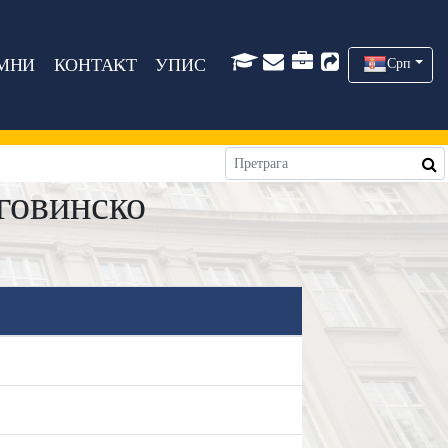
МНИ
КОНТАКТ
УПИС
Срп
говинско