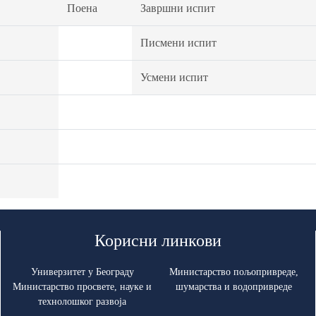
Поена
Завршни испит
Писмени испит
Усмени испит
Корисни линкови
Универзитет у Београду
Министарство пољопривреде,
Министарство просвете, науке и
шумарства и водопривреде
технолошког развоја