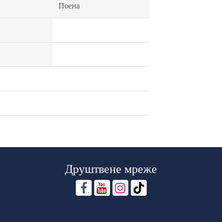
Поена
Друштвене мреже