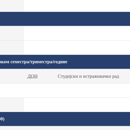
оком семестра/триместра/године
ДОН
Студијски и истраживачки рад
0)