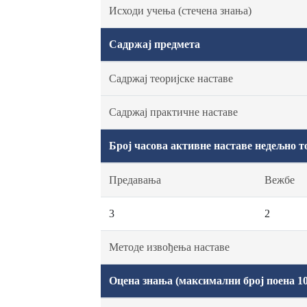
Исходи учења (стечена знања)
Садржај предмета
Садржај теоријске наставе
Садржај практичне наставе
Број часова активне наставе недељно т
Предавања
Вежбе
3
2
Методе извођења наставе
Оцена знања (максимални број поена 10