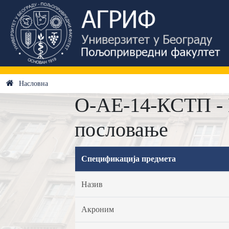
Насловна
О-АЕ-14-КСТП - 
пословање
Спецификација предмета
Назив
Акроним