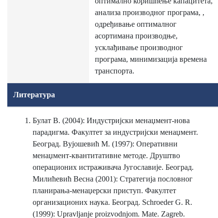
оптимално коришћење капацитета,
анализа производног програма, ,
одређивање оптималног
асортимана производње,
усклађивање производног
програма, минимизација времена
транспорта.
Литература
Булат В. (2004): Индустријски менаџмент-нова
парадигма. Факултет за индустријски менаџмент.
Београд. Вујошевић М. (1997): Оперативни
менаџмент-квантитативне методе. Друштво
операционих истраживача Југославије. Београд.
Милићевић Весна (2001): Стратегија пословног
планирања-менаџерски приступ. Факултет
организационих наука. Београд. Schroeder G. R.
(1999): Upravljanje proizvodnjom. Mate. Zagreb.