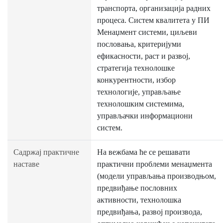
транспорта, организација радних
процеса. Систем квалитета у ПИ
Менаџмент системи, циљеви
пословања, критеријуми
ефикасности, раст и развој,
стратегија технолошке
конкурентности, избор
технологије, управљање
технолошким системима,
управљачки информациони
систем.
Садржај практичне
На вежбама ће се решавати
наставе
практични проблеми менаџмента
(модели управљања производњом,
предвиђање пословних
активности, технолошка
предвиђања, развој производа,