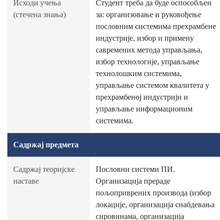
Исходи учења
Студент треба да буде оспособљен
(стечена знања)
за: организовање и руковођење
пословним системима прехрамбене
индустрије, избор и примену
савремених метода управљања,
избор технологије, управљање
технолошким системима,
управљање системом квалитета у
прехрамбеној индустрији и
управљањe информационим
системима.
Садржај предмета
Садржај теоријске
Пословни системи ПИ.
наставе
Организација прераде
пољоприврених производа (избор
локације, организација снабдевања
сировинама, организација