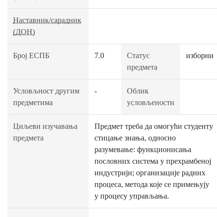
Наставник/сарадник
(ДОН)
Број ЕСПБ
7.0
Статус
изборни
предмета
Условљност другим
-
Облик
предметима
условљености
Циљеви изучавања
Предмет треба да омогући студенту
предмета
стицање знања, односно
разумевање: функционисања
пословних система у прехрамбеној
индустрији; организације радних
процеса, метода које се примењују
у процесу управљања.