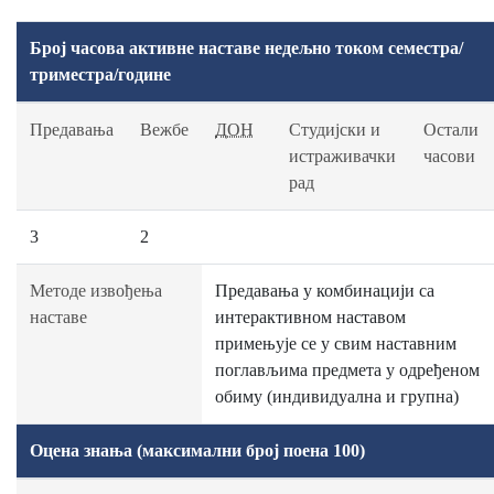
Број часова активне наставе недељно током семестра/
триместра/године
Предавања
Вежбе
ДОН
Студијски и
Остали
истраживачки
часови
рад
3
2
Методе извођења
Предавања у комбинацији са
наставе
интерактивном наставом
примењује се у свим наставним
поглављима предмета у одређеном
обиму (индивидуална и групна)
Оцена знања (максимални број поена 100)