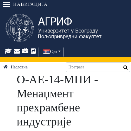
НАВИГАЦИЈА
Срп
Насловна
О-АЕ-14-МПИ -
Менаџмент
прехрамбене
индустрије