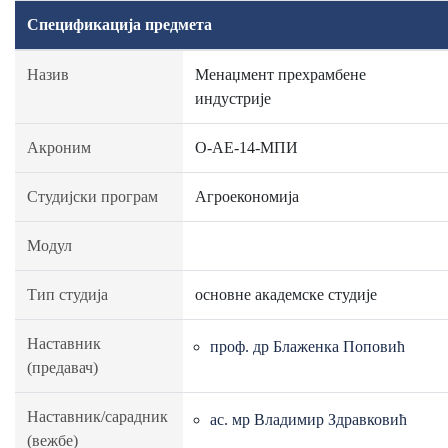
Спецификација предмета
Назив
Менаџмент прехрамбене
индустрије
Акроним
О-АЕ-14-МПИ
Студијски програм
Агроекономија
Модул
Тип студија
основне академске студије
Наставник
проф. др Блаженка Поповић
(предавач)
Наставник/сарадник
ас. мр Владимир Здравковић
(вежбе)