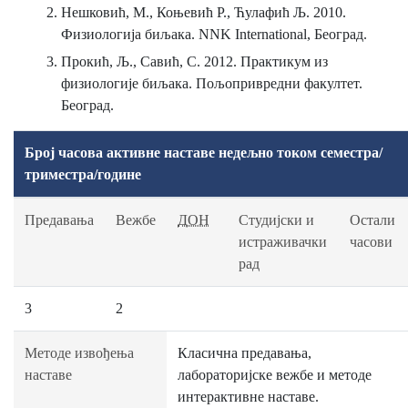
Нешковић, М., Коњевић Р., Ћулафић Љ. 2010.
Физиологија биљака. NNK International, Београд.
Прокић, Љ., Савић, С. 2012. Практикум из
физиологије биљака. Пољопривредни факултет.
Београд.
Број часова активне наставе недељно током семестра/
триместра/године
Предавања
Вежбе
ДОН
Студијски и
Остали
истраживачки
часови
рад
3
2
Методе извођења
Класична предавања,
наставе
лабораторијске вежбе и методе
интерактивне наставе.