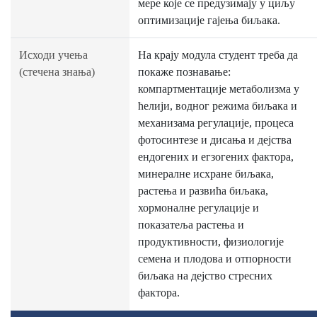
мере које се предузимају у циљу
оптимизације гајења биљака.
Исходи учења
На крају модула студент треба да
(стечена знања)
покаже познавање:
компартментације метаболизма у
ћелији, водног режима биљака и
механизама регулације, процеса
фотосинтезе и дисања и дејства
ендогених и егзогених фактора,
минералне исхране биљака,
растења и развића биљака,
хормоналне регулацијe и
показатеља растења и
продуктивности, физиологије
семена и плодова и отпорности
биљака на дејство стресних
фактора.