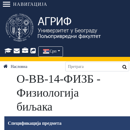
НАВИГАЦИЈА
Срп
Насловна
О-ВВ-14-ФИЗБ -
Физиологија
биљака
Спецификација предмета