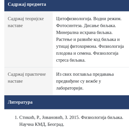
Садржај предмета
Садржај теоријске
Цитофизиологија. Водни режим.
наставе
Фотосинтеза. Дисање биљака.
Минерална исхрана биљака.
Растење и развиће код биљака и
утицај фитохормона. Физиологија
плодова и семена. Физиологија
стреса биљака.
Садржај практичне
Из свих поглавља предавања
наставе
предвиђене су вежбе у
лабораторији.
Литература
Стикић, Р., Јовановић, З. 2015. Физиологија биљака.
Научна КМД, Београд.