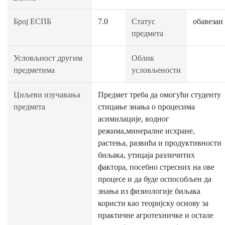
Број ЕСПБ
7.0
Статус
обавезан
предмета
Условљност другим
Облик
предметима
условљености
Циљеви изучавања
Предмет треба да омогући студенту
предмета
стицање знања о процесима
асимилације, водног
режима,минералне исхране,
растења, развића и продуктивности
биљака, утицајa различитих
фактора, посебно стресних на ове
процесе и да буде оспособљен да
знања из физиологије биљака
користи као теоријску основу за
практичне агротехничке и остале