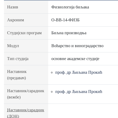
Назив
Физиологија биљака
Акроним
О-ВВ-14-ФИЗБ
Студијски програм
Биљна производња
Модул
Воћарство и виноградарство
Тип студија
основне академске студије
Наставник
проф. др Љиљана Прокић
(предавач)
Наставник/сарадник
проф. др Љиљана Прокић
(вежбе)
Наставник/сарадник
(ДОН)