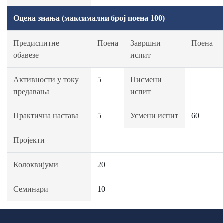
Оцена знања (максимални број поена 100)
Предиспитне
Поена
Завршни
Поена
обавезе
испит
Активности у току
5
Писмени
предавања
испит
Практична настава
5
Усмени испит
60
Пројекти
Колоквијуми
20
Семинари
10