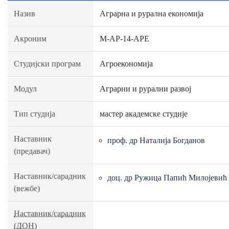
Назив
Аграрна и рурална економија
Акроним
М-АР-14-АРЕ
Студијски програм
Агроекономија
Модул
Аграрни и рурални развој
Тип студија
мастер академске студије
Наставник
проф. др Наталија Богданов
(предавач)
Наставник/сарадник
доц. др Ружица Папић Милојевић
(вежбе)
Наставник/сарадник
(ДОН)