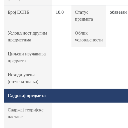
Број ЕСПБ
10.0
Статус
обавезан
предмета
Условљност другим
Облик
предметима
условљености
Циљеви изучавања
предмета
Исходи учења
(стечена знања)
Садржај предмета
Садржај теоријске
наставе