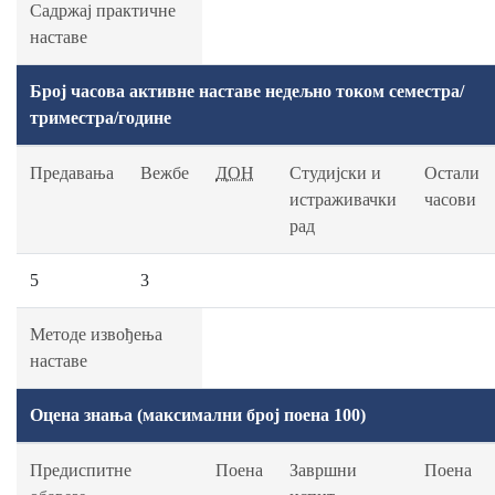
Садржај практичне
наставе
Број часова активне наставе недељно током семестра/
триместра/године
Предавања
Вежбе
ДОН
Студијски и
Остали
истраживачки
часови
рад
5
3
Методе извођења
наставе
Оцена знања (максимални број поена 100)
Предиспитне
Поена
Завршни
Поена