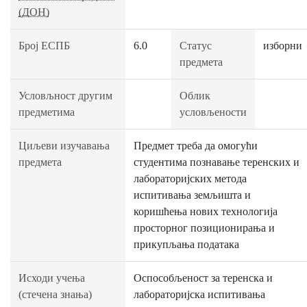
(ДОН)
Број ЕСПБ
6.0
Статус
изборни
предмета
Условљност другим
Облик
предметима
условљености
Циљеви изучавања
Предмет треба да омогући
предмета
студентима познавање теренских и
лабораторијских метода
испитивања земљишта и
коришћења нових технологија
просторног позиционирања и
прикупљања података
Исходи учења
Оспособљеност за теренска и
(стечена знања)
лабораторијска испитивања