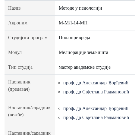
Назив
Методе у педологији
Акроним
М-МЛ-14-МП
Студијски програм
Пољопривреда
Модул
Мелиорације земљишта
Тип студија
мастер академске студије
Наставник
проф. др Александар Ђорђевић
(предавач)
проф. др Свјетлана Радмановић
Наставник/сарадник
проф. др Александар Ђорђевић
(вежбе)
проф. др Свјетлана Радмановић
Наставник/сарадник