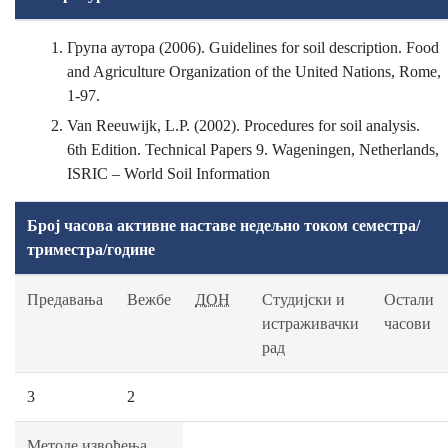
Група аутора (2006). Guidelines for soil description. Food
and Agriculture Organization of the United Nations, Rome,
1-97.
Van Reeuwijk, L.P. (2002). Procedures for soil analysis.
6th Edition. Technical Papers 9. Wageningen, Netherlands,
ISRIC – World Soil Information
Број часова активне наставе недељно током семестра/
триместра/године
Предавања
Вежбе
ДОН
Студијски и
Остали
истраживачки
часови
рад
3
2
Методе извођења