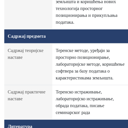
земљишта и коришћења нових
технологија просторног
позиционирања и прикупљања
података.
Садржај предмета
Садржај теоријске
Теренске методе, уређаји за
наставе
просторно позиционирање,
лабораторијске методе, коришћење
софтвера за базу података о
карактеристикама земљишта.
Садржај практичне
Теренско истраживање,
наставе
лабораторијско истраживање,
обрада података, писање
семинарског рада
Литература