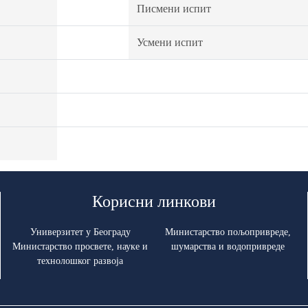
Писмени испит
Усмени испит
Корисни линкови
Универзитет у Београду
Министарство пољопривреде,
Министарство просвете, науке и
шумарства и водопривреде
технолошког развоја