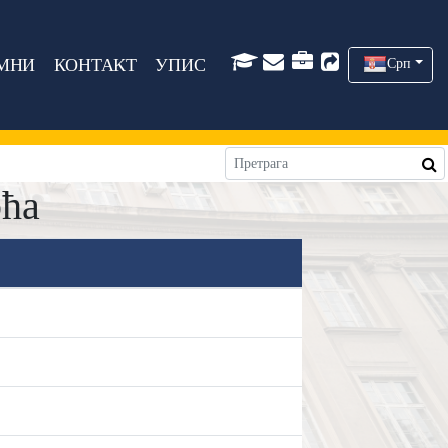
МНИ
КОНТАКТ
УПИС
Срп
рћа