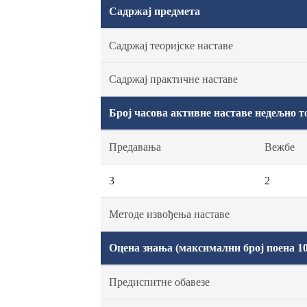
Садржај предмета
Садржај теоријске наставе
Садржај практичне наставе
Број часова активне наставе недељно т
Предавања
Вежбе
3
2
Методе извођења наставе
Оцена знања (максимални број поена 10
Предиспитне обавезе