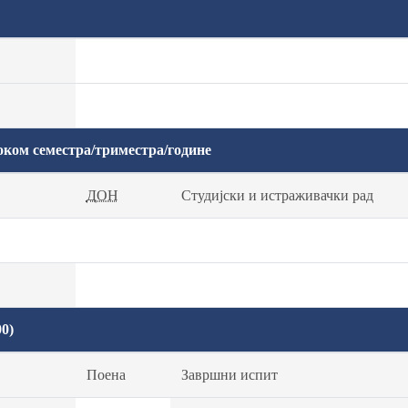
оком семестра/триместра/године
ДОН
Студијски и истраживачки рад
0)
Поена
Завршни испит