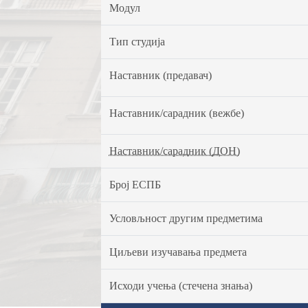
Модул
Тип студија
Наставник (предавач)
Наставник/сарадник (вежбе)
Наставник/сарадник (ДОН)
Број ЕСПБ
Условљност другим предметима
Циљеви изучавања предмета
Исходи учења (стечена знања)