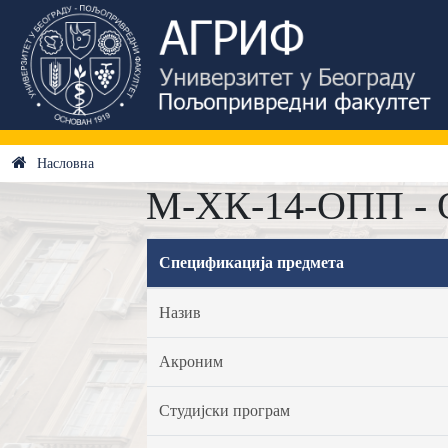
Насловна
М-ХК-14-ОПП - О
Спецификација предмета
Назив
Акроним
Студијски програм