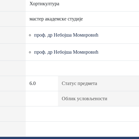
Хортикултура
мастер академске студије
проф. др Небојша Момировић
проф. др Небојша Момировић
6.0
Статус предмета
Облик условљености