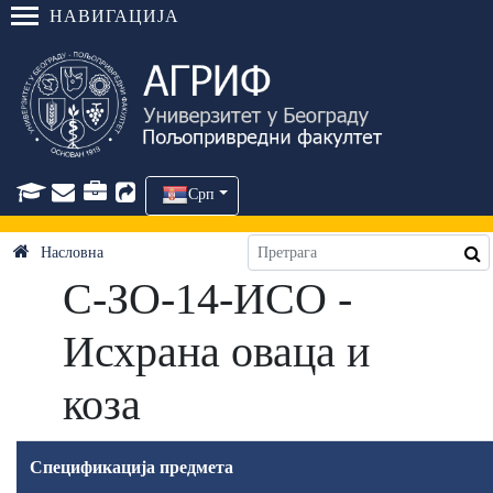
НАВИГАЦИЈА
Срп
Насловна
C-ЗО-14-ИСО -
Исхрана оваца и
коза
Спецификација предмета