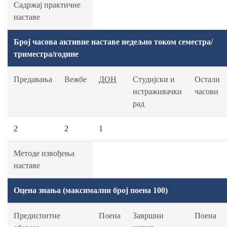
Садржај практичне
наставе
Број часова активне наставе недељно током семестра/
триместра/године
Предавања
Вежбе
ДОН
Студијски и
Остали
истраживачки
часови
рад
2
2
1
Методе извођења
наставе
Оцена знања (максимални број поена 100)
Предиспитне
Поена
Завршни
Поена