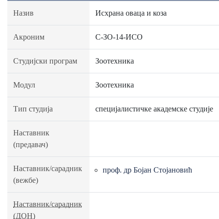
Назив
Исхрана оваца и коза
Акроним
C-ЗО-14-ИСО
Студијски програм
Зоотехника
Модул
Зоотехника
Тип студија
специјалистичке академске студије
Наставник
(предавач)
Наставник/сарадник
проф. др Бојан Стојановић
(вежбе)
Наставник/сарадник
(ДОН)