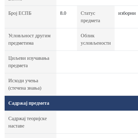
Број ЕСПБ
8.0
Статус
изборни
предмета
Условљност другим
Облик
предметима
условљености
Циљеви изучавања
предмета
Исходи учења
(стечена знања)
Садржај предмета
Садржај теоријске
наставе