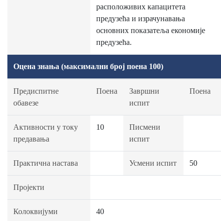
расположивих капацитета
предузећа и израчунавања
основних показатеља економије
предузећа.
Оцена знања (максимални број поена 100)
Предиспитне
Поена
Завршни
Поена
обавезе
испит
Активности у току
10
Писмени
предавања
испит
Практична настава
Усмени испит
50
Пројекти
Колоквијуми
40