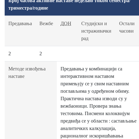
Број часова активне наставе недељно током семестра/
триместра/године
Предавања
Вежбе
ДОН
Студијски и
Остали
истраживачки
часови
рад
2
2
Методе извођења
Предавања у комбинацији са
наставе
интерактивном наставом
примењују се у свим наставним
поглављима у одређеном обиму.
Практична настава изводи су у
вежбаоници. Провера знања
тестовима. Писмени колоквијум
предвиђа се у области : састављање
аналитичких калкулација,
рационалног искоришћавања