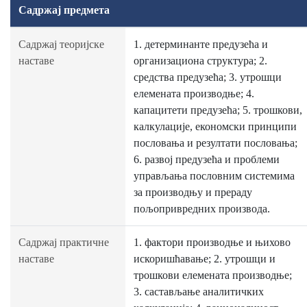
Садржај предмета
Садржај теоријске
1. детерминанте предузећа и
наставе
организациона структура; 2.
средства предузећа; 3. утрошци
елемената производње; 4.
капацитети предузећа; 5. трошкови,
калкулације, економски принципи
пословања и резултати пословања;
6. развој предузећа и проблеми
управљања пословним системима
за производњу и прераду
пољопривредних производа.
Садржај практичне
1. фактори производње и њихово
наставе
искоришћавање; 2. утрошци и
трошкови елемената производње;
3. састављање аналитичких