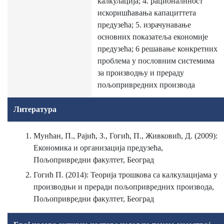
калкулација; 4. рационалнност
искоришћавања капациттета
предузећа; 5. израчунавање
основних показатеља економије
предузећа; 6 решавање конкретних
проблема у пословним системима
за производњу и прераду
пољопривредних производа
Литература
Мунћан, П., Рајић, З., Гогић, П., Живковић, Д. (2009):
Економика и организација предузећа,
Пољопривредни факултет, Београд
Гогић П. (2014): Теорија трошкова са калкулацијама у
производњи и преради пољопривредних производа,
Пољопривредни факултет, Београд