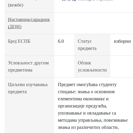
(вежбе)
Наставник/сарадник
(ДОН)
Број ЕСПБ
6.0
Статус
изборни
предмета
Условљност другим
Облик
предметима
условљености
Циљеви изучавања
Предмет омогућава студенту
предмета
стицање: знања о основним
елементима економике и
организације предузећа,
упознавање и овладавање са
методама управљања, повезивање
знања из различитих области,