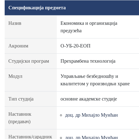
Спецификација предмета
Назив
Економика и организација
предузећа
Акроним
О-УБ-20-ЕОП
Студијски програм
Прехрамбена технологија
Модул
Управљање безбедношћу и
квалитетом у производњи хране
Тип студија
основне академске студије
Наставник
доц. др Михајло Мунћан
(предавач)
Наставник/сарадник
доц. др Михајло Мунћан