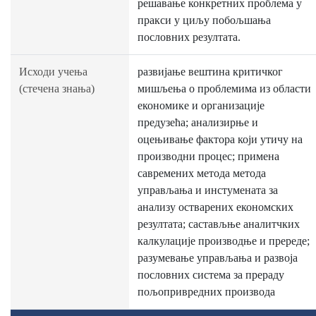
решавање конкретних проблема у
пракси у циљу побољшања
пословних резултата.
Исходи учења
развијање вештина критичког
(стечена знања)
мишљења о проблемима из области
економике и организације
предузећа; анализирње и
оцењивање фактора који утичу на
производни процес; примена
савремених метода метода
управљања и инстумената за
анализу остварених економских
резултата; састављње аналитчких
калкулације производње и пререде;
разумевање управљања и развоја
пословних система за прераду
пољопривредних производа