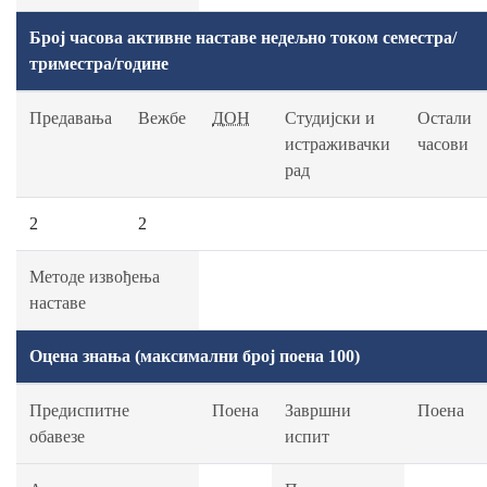
Број часова активне наставе недељно током семестра/
триместра/године
Предавања
Вежбе
ДОН
Студијски и
Остали
истраживачки
часови
рад
2
2
Методе извођења
наставе
Оцена знања (максимални број поена 100)
Предиспитне
Поена
Завршни
Поена
обавезе
испит