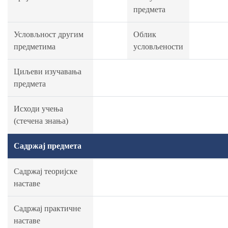
предмета
Условљност другим
Облик
предметима
условљености
Циљеви изучавања
предмета
Исходи учења
(стечена знања)
Садржај предмета
Садржај теоријске
наставе
Садржај практичне
наставе