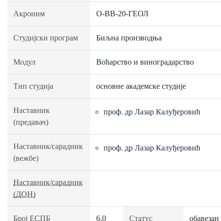
Акроним
О-ВВ-20-ГЕОЛ
Студијски програм
Биљна производња
Модул
Воћарство и виноградарство
Тип студија
основне академске студије
Наставник
проф. др Лазар Калуђеровић
(предавач)
Наставник/сарадник
проф. др Лазар Калуђеровић
(вежбе)
Наставник/сарадник
(ДОН)
Број ЕСПБ
6.0
Статус
обавезан