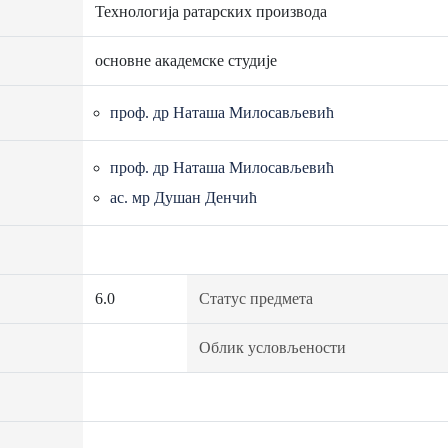
Технологија ратарских производа
основне академске студије
проф. др Наташа Милосављевић
проф. др Наташа Милосављевић
ас. мр Душан Денчић
6.0
Статус предмета
Облик условљености