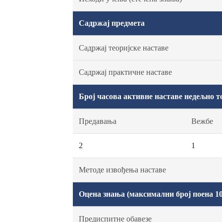
Садржај предмета
Садржај теоријске наставе
Садржај практичне наставе
Број часова активне наставе недељно т
Предавања
Вежбе
2
1
Методе извођења наставе
Оцена знања (максимални број поена 10
Предиспитне обавезе