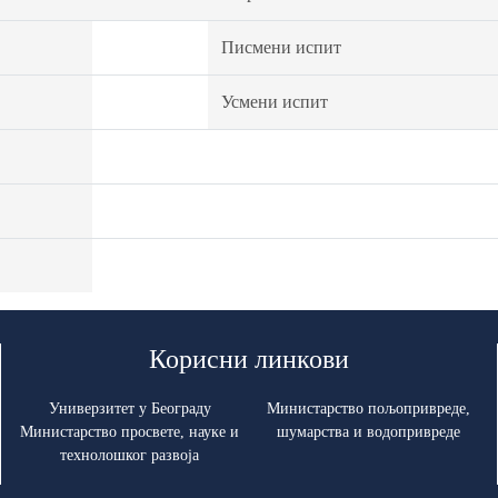
Писмени испит
Усмени испит
Корисни линкови
Универзитет у Београду
Министарство пољопривреде,
Министарство просвете, науке и
шумарства и водопривреде
технолошког развоја