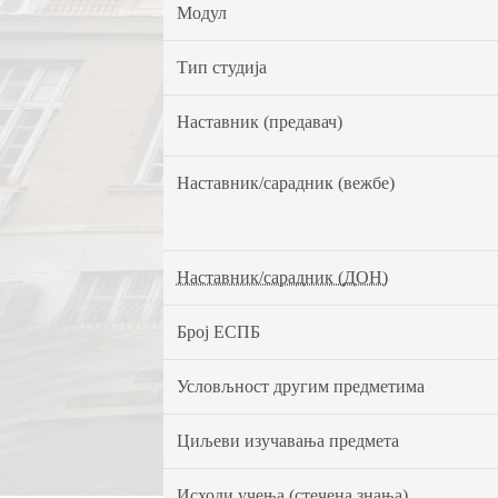
Модул
Тип студија
Наставник (предавач)
Наставник/сарадник (вежбе)
Наставник/сарадник (ДОН)
Број ЕСПБ
Условљност другим предметима
Циљеви изучавања предмета
Исходи учења (стечена знања)