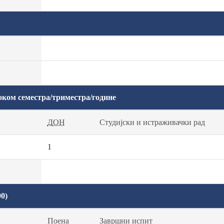
оком семестра/триместра/године
ДОН
Студијски и истраживачки рад
1
0)
Поена
Завршни испит