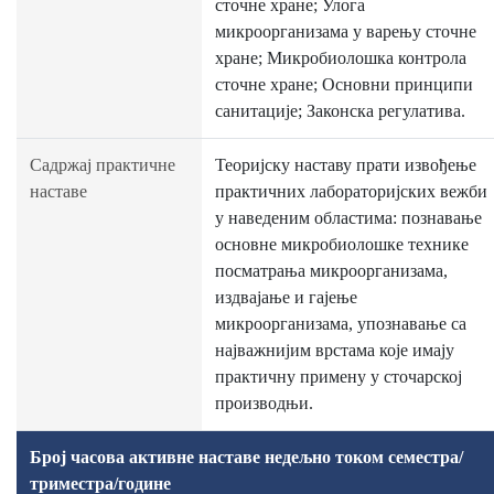
сточне хране; Улога
микроорганизама у варењу сточне
хране; Микробиолошка контрола
сточне хране; Основни принципи
санитације; Законска регулатива.
Садржај практичне
Теоријску наставу прати извођење
наставе
практичних лабораторијских вежби
у наведеним областима: познавање
основне микробиолошке технике
посматрања микроорганизама,
издвајање и гајење
микроорганизама, упознавање са
најважнијим врстама које имају
практичну примену у сточарској
производњи.
Број часова активне наставе недељно током семестра/
триместра/године