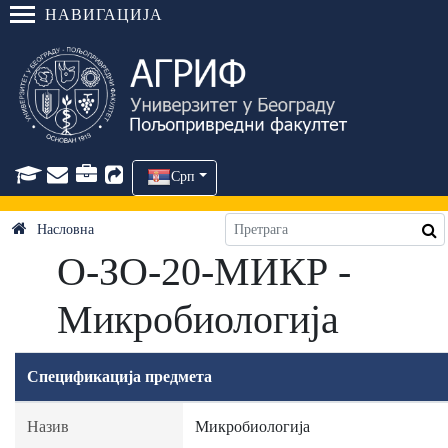
НАВИГАЦИЈА
Срп
Насловна
О-ЗО-20-МИКР -
Микробиологија
Спецификација предмета
Назив
Микробиологија