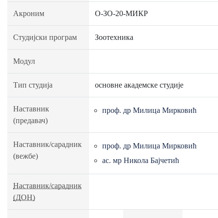
Акроним
О-ЗО-20-МИКР
Студијски програм
Зоотехника
Модул
Тип студија
основне академске студије
Наставник
проф. др Милица Мирковић
(предавач)
Наставник/сарадник
проф. др Милица Мирковић
(вежбе)
ас. мр Никола Бајчетић
Наставник/сарадник
(ДОН)