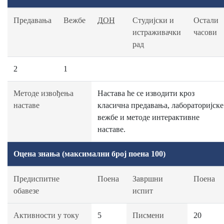
Предавања
Вежбе
ДОН
Студијски и
Остали
истраживачки
часови
рад
2
1
Методе извођења
Настава ће се изводити кроз
наставе
класична предавања, лабораторијске
вежбе и методе интерактивне
наставе.
Оцена знања (максимални број поена 100)
Предиспитне
Поена
Завршни
Поена
обавезе
испит
Активности у току
5
Писмени
20