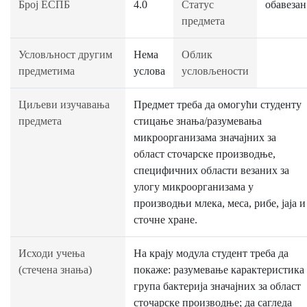
Број ЕСПБ
4.0
Статус
обавезан
предмета
Условљност другим
Нема
Облик
предметима
услова
условљености
Циљеви изучавања
Предмет треба да омогући студенту
предмета
стицање знања/разумевања
микроорганизама значајних за
област сточарске производње,
специфичних области везаних за
улогу микроорганизама у
производњи млека, меса, рибе, јаја и
сточне хране.
Исходи учења
На крају модула студент треба да
(стечена знања)
покаже: разумевање карактеристика
група бактерија значајних за област
сточарске производње; да сагледа