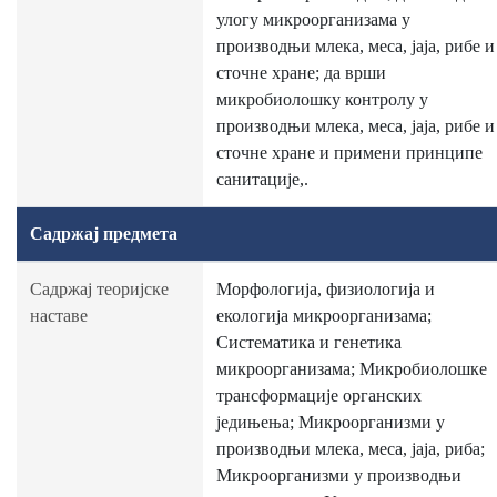
улогу микроорганизама у
производњи млека, меса, јаја, рибе и
сточне хране; да врши
микробиолошку контролу у
производњи млека, меса, јаја, рибе и
сточне хране и примени принципе
санитације,.
Садржај предмета
Садржај теоријске
Морфологија, физиологија и
наставе
екологија микроорганизама;
Систематика и генетика
микроорганизама; Микробиолошке
трансформације органских
једињења; Микроорганизми у
производњи млека, меса, јаја, риба;
Микроорганизми у производњи