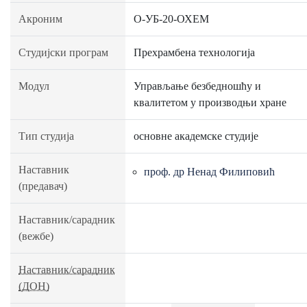
Акроним
О-УБ-20-ОХЕМ
Студијски програм
Прехрамбена технологија
Модул
Управљање безбедношћу и
квалитетом у производњи хране
Тип студија
основне академске студије
Наставник
проф. др Ненад Филиповић
(предавач)
Наставник/сарадник
(вежбе)
Наставник/сарадник
(ДОН)