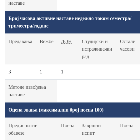
наставе
Број часова активне наставе недељно током семестра/
триместра/године
Предавања
Вежбе
ДОН
Студијски и
Остали
истраживачки
часови
рад
3
1
1
Методе извођења
наставе
Оцена знања (максимални број поена 100)
Предиспитне
Поена
Завршни
Поена
обавезе
испит