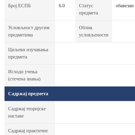
Број ЕСПБ
6.0
Статус
обавезан
предмета
Условљност другим
Облик
предметима
условљености
Циљеви изучавања
предмета
Исходи учења
(стечена знања)
Садржај предмета
Садржај теоријске
наставе
Садржај практичне