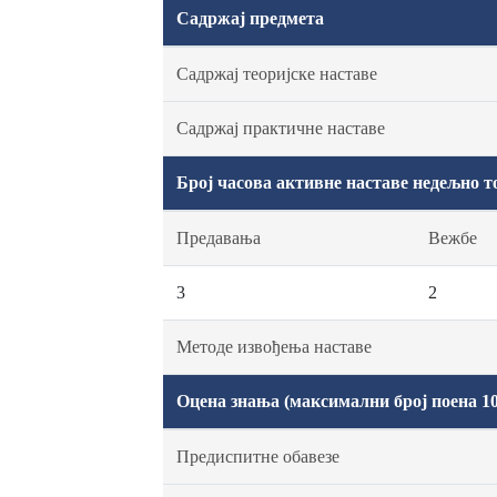
Садржај предмета
Садржај теоријске наставе
Садржај практичне наставе
Број часова активне наставе недељно т
Предавања
Вежбе
3
2
Методе извођења наставе
Оцена знања (максимални број поена 10
Предиспитне обавезе