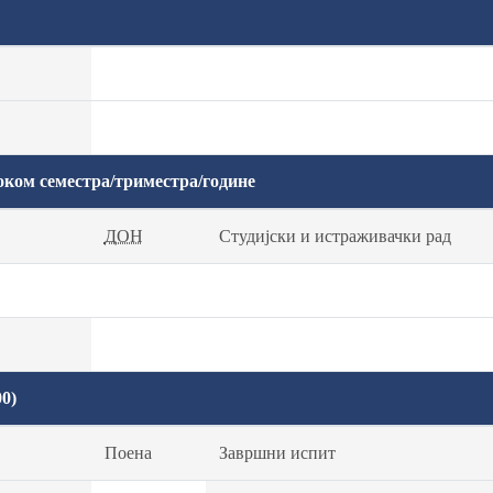
оком семестра/триместра/године
ДОН
Студијски и истраживачки рад
0)
Поена
Завршни испит