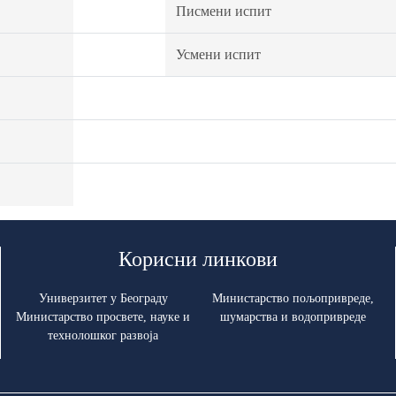
Писмени испит
Усмени испит
Корисни линкови
Универзитет у Београду
Министарство пољопривреде,
Министарство просвете, науке и
шумарства и водопривреде
технолошког развоја