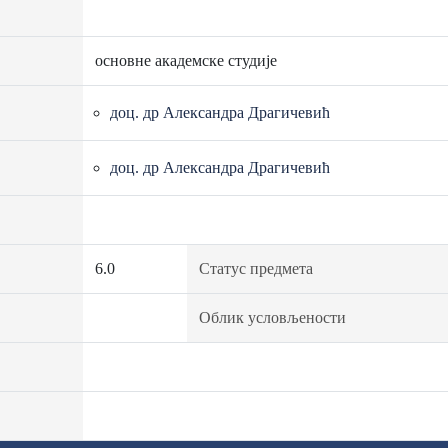
основне академске студије
доц. др Александра Драгичевић
доц. др Александра Драгичевић
6.0
Статус предмета
Облик условљености