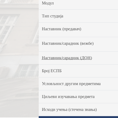
Модул
Тип студија
Наставник (предавач)
Наставник/сарадник (вежбе)
Наставник/сарадник (ДОН)
Број ЕСПБ
Условљност другим предметима
Циљеви изучавања предмета
Исходи учења (стечена знања)