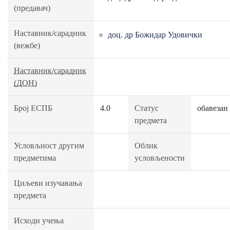
(предавач)
Наставник/сарадник
доц. др Божидар Удовички
(вежбе)
Наставник/сарадник
(ДОН)
Број ЕСПБ
4.0
Статус
обавезан
предмета
Условљност другим
Облик
предметима
условљености
Циљеви изучавања
предмета
Исходи учења