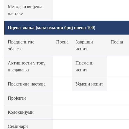
Методе извођења
наставе
Оцена знања (максимални број поена 100)
Предиспитне
Поена
Завршни
Поена
обавезе
испит
Активности у току
Писмени
предавања
испит
Практична настава
Усмени испит
Пројекти
Колоквијуми
Семинари