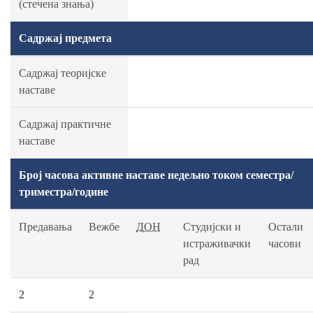
(стечена знања)
Садржај предмета
Садржај теоријске
наставе
Садржај практичне
наставе
Број часова активне наставе недељно током семестра/
триместра/године
Предавања
Вежбе
ДОН
Студијски и
Остали
истраживачки
часови
рад
2
2