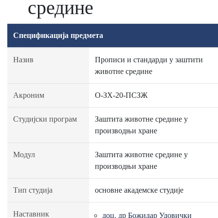
средине
Спецификација предмета
Назив
Прописи и стандарди у заштити
животне средине
Акроним
О-ЗХ-20-ПСЗЖ
Студијски програм
Заштита животне средине у
производњи хране
Модул
Заштита животне средине у
производњи хране
Тип студија
основне академске студије
Наставник
доц. др Божидар Удовички