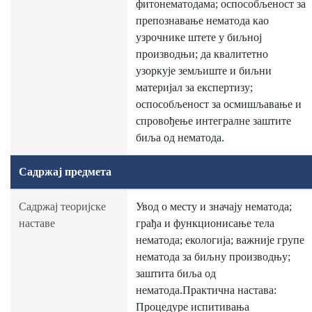
фитонематодама; оспособљеност за
препознавање нематода као
узрочнике штете у биљној
производњи; да квалитетно
узоркује земљиште и биљни
материјал за експертизу;
оспособљеност за осмишљавање и
спровођење интегралне заштите
биља од нематода.
Садржај предмета
Садржај теоријске
Увод о месту и значају нематода;
наставе
грађа и функционисање тела
нематода; екологија; важније групе
нематода за биљну производњу;
заштита биља од
нематода.Практична настава:
Процедуре испитивања