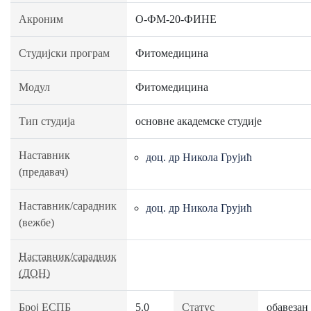
Акроним
О-ФМ-20-ФИНЕ
Студијски програм
Фитомедицина
Модул
Фитомедицина
Тип студија
основне академске студије
Наставник
доц. др Никола Грујић
(предавач)
Наставник/сарадник
доц. др Никола Грујић
(вежбе)
Наставник/сарадник
(ДОН)
Број ЕСПБ
5.0
Статус
обавезан