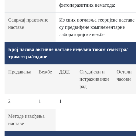
фитопаразитних нематода;
Садржај практичне
Из свих поглавља теоријске наставе
наставе
су предвиђене комплементарне
лабораторијске вежбе.
Број часова активне наставе недељно током семестра/
триместра/године
Предавања
Вежбе
ДОН
Студијски и
Остали
истраживачки
часови
рад
2
1
1
Методе извођења
наставе