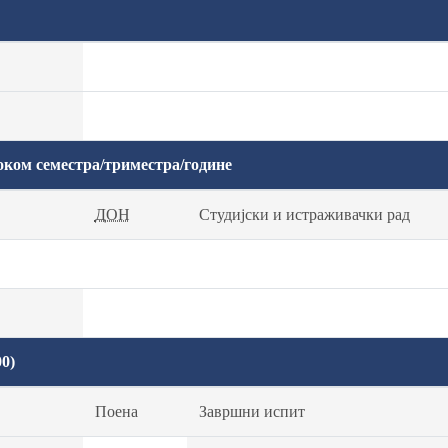
оком семестра/триместра/године
ДОН
Студијски и истраживачки рад
0)
Поена
Завршни испит