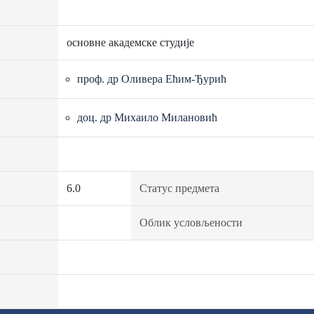
основне академске студије
проф. др Оливера Ећим-Ђурић
доц. др Михаило Милановић
6.0
Статус предмета
Облик условљености