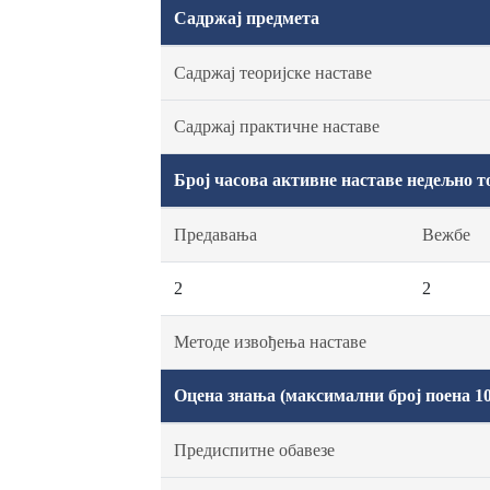
Садржај предмета
Садржај теоријске наставе
Садржај практичне наставе
Број часова активне наставе недељно т
Предавања
Вежбе
2
2
Методе извођења наставе
Оцена знања (максимални број поена 10
Предиспитне обавезе