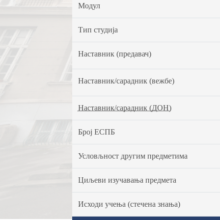
Модул
Тип студија
Наставник (предавач)
Наставник/сарадник (вежбе)
Наставник/сарадник (ДОН)
Број ЕСПБ
Условљност другим предметима
Циљеви изучавања предмета
Исходи учења (стечена знања)