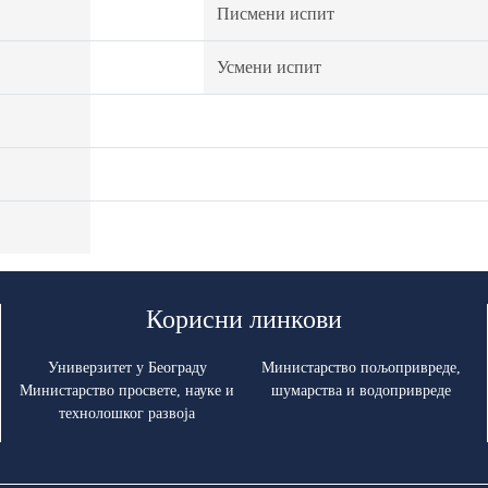
Писмени испит
Усмени испит
Корисни линкови
Универзитет у Београду
Министарство пољопривреде,
Министарство просвете, науке и
шумарства и водопривреде
технолошког развоја