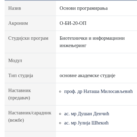
Назив
Основи програмирања
Акроним
О-БИ-20-ОП
Студијски програм
Биотехнички и информациони
инжењеринг
Модул
Тип студија
основне академске студије
Наставник
проф. др Наташа Милосављевић
(предавач)
Наставник/сарадник
ас. мр Душан Денчић
(вежбе)
ас. мр Јулија Шћекић