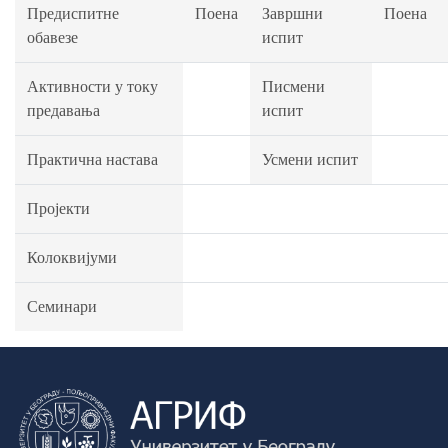
Предиспитне
Поена
Завршни
Поена
обавезе
испит
Активности у току
Писмени
предавања
испит
Практична настава
Усмени испит
Пројекти
Колоквијуми
Семинари