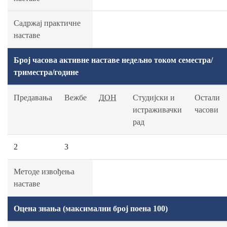
Садржај практичне
наставе
Број часова активне наставе недељно током семестра/
триместра/године
Предавања
Вежбе
ДОН
Студијски и
Остали
истраживачки
часови
рад
2
3
Методе извођења
наставе
Оцена знања (максимални број поена 100)