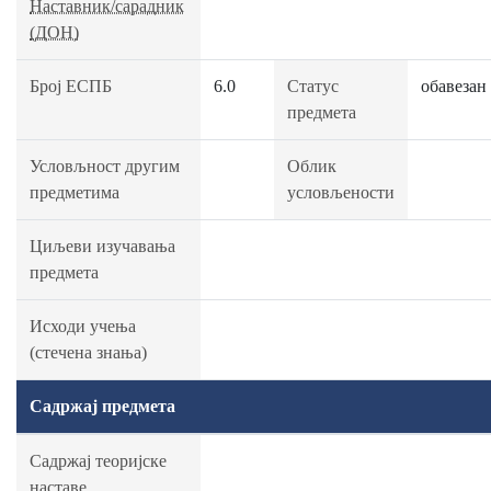
Наставник/сарадник
(ДОН)
Број ЕСПБ
6.0
Статус
обавезан
предмета
Условљност другим
Облик
предметима
условљености
Циљеви изучавања
предмета
Исходи учења
(стечена знања)
Садржај предмета
Садржај теоријске
наставе