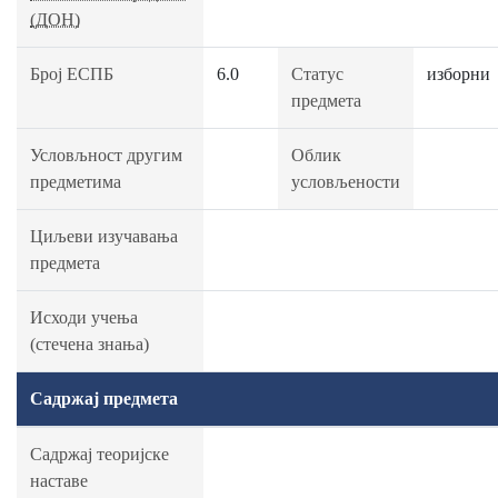
(ДОН)
Број ЕСПБ
6.0
Статус
изборни
предмета
Условљност другим
Облик
предметима
условљености
Циљеви изучавања
предмета
Исходи учења
(стечена знања)
Садржај предмета
Садржај теоријске
наставе