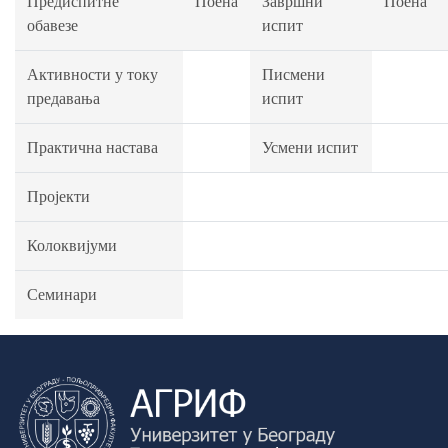
Предиспитне
Поена
Завршни
Поена
обавезе
испит
Активности у току
Писмени
предавања
испит
Практична настава
Усмени испит
Пројекти
Колоквијуми
Семинари