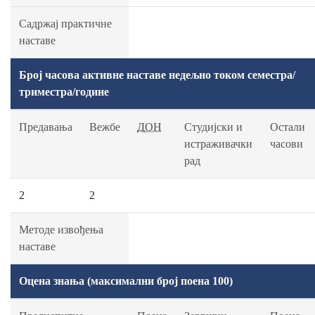
Садржај практичне
наставе
Број часова активне наставе недељно током семестра/
триместра/године
Предавања
Вежбе
ДОН
Студијски и
Остали
истраживачки
часови
рад
2
2
Методе извођења
наставе
Оцена знања (максимални број поена 100)