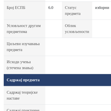
Број ЕСПБ
6.0
Статус
изборни
предмета
Условљност другим
Облик
предметима
условљености
Циљеви изучавања
предмета
Исходи учења
(стечена знања)
Садржај предмета
Садржај теоријске
наставе
Садржај практичне