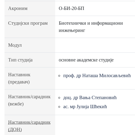
Акроним
О-БИ-20-БП
Студијски програм
Биотехнички и информациони
инжењеринг
Модул
Тип студија
основне академске студије
Наставник
проф. др Наташа Милосављевић
(предавач)
Наставник/сарадник
доц. др Вања Степановић
(вежбе)
ас. мр Јулија Шћекић
Наставник/сарадник
(ДОН)