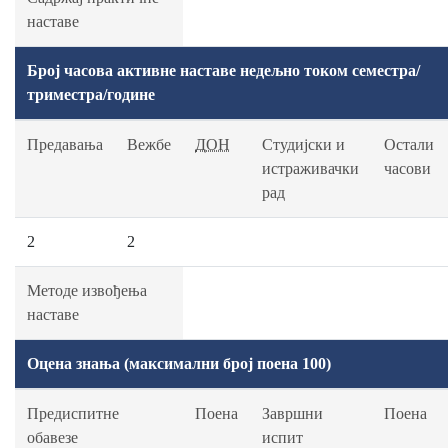
наставе
Број часова активне наставе недељно током семестра/
триместра/године
Предавања
Вежбе
ДОН
Студијски и
Остали
истраживачки
часови
рад
2
2
Методе извођења
наставе
Оцена знања (максимални број поена 100)
Предиспитне
Поена
Завршни
Поена
обавезе
испит