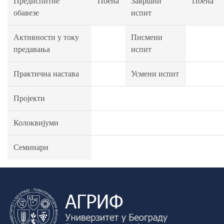
Предиспитне
Поена
Завршни
Поена
обавезе
испит
Активности у току
Писмени
предавања
испит
Практична настава
Усмени испит
Пројекти
Колоквијуми
Семинари