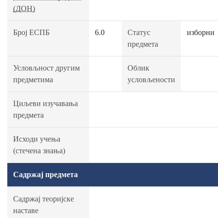
(ДОН)
Број ЕСПБ
6.0
Статус
изборни
предмета
Условљност другим
Облик
предметима
условљености
Циљеви изучавања
предмета
Исходи учења
(стечена знања)
Садржај предмета
Садржај теоријске
наставе