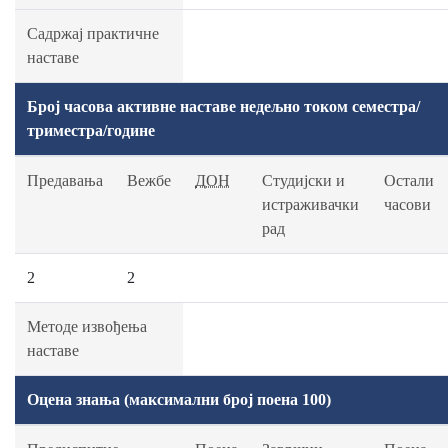
Садржај практичне
наставе
Број часова активне наставе недељно током семестра/
триместра/године
Предавања
Вежбе
ДОН
Студијски и
Остали
истраживачки
часови
рад
2
2
Методе извођења
наставе
Оцена знања (максимални број поена 100)