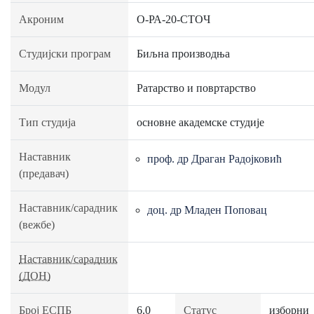
Акроним
О-РА-20-СТОЧ
Студијски програм
Биљна производња
Модул
Ратарство и повртарство
Тип студија
основне академске студије
Наставник
проф. др Драган Радојковић
(предавач)
Наставник/сарадник
доц. др Младен Поповац
(вежбе)
Наставник/сарадник
(ДОН)
Број ЕСПБ
6.0
Статус
изборни