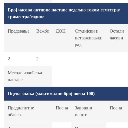
Број часова активне наставе недељно током семестра/
триместра/године
Предавања
Вежбе
ДОН
Студијски и
Остали
истраживачки
часови
рад
2
2
Методе извођења
наставе
Оцена знања (максимални број поена 100)
Предиспитне
Поена
Завршни
Поена
обавезе
испит