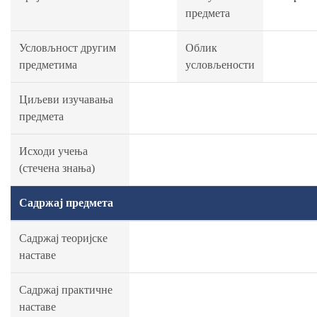
предмета
Условљност другим
Облик
предметима
условљености
Циљеви изучавања
предмета
Исходи учења
(стечена знања)
Садржај предмета
Садржај теоријске
наставе
Садржај практичне
наставе