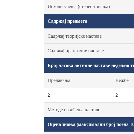
Исходи учења (стечена знања)
Садржај предмета
Садржај теоријске наставе
Садржај практичне наставе
Број часова активне наставе недељно т
Предавања
Вежбе
2
2
Методе извођења наставе
Оцена знања (максимални број поена 10