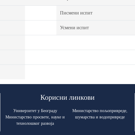
Писмени испит
Усмени испит
Корисни линкови
Универзитет у Београду
Министарство пољопривреде,
Министарство просвете, науке и
шумарства и водопривреде
технолошког развоја