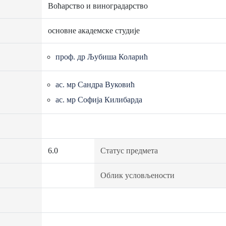
Воћарство и виноградарство
основне академске студије
проф. др Љубиша Коларић
ас. мр Сандра Вуковић
ас. мр Софија Килибарда
6.0
Статус предмета
Облик условљености