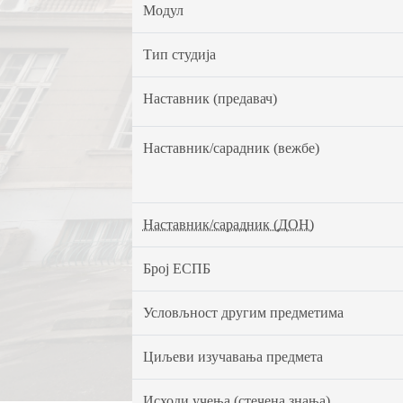
Модул
Тип студија
Наставник (предавач)
Наставник/сарадник (вежбе)
Наставник/сарадник (ДОН)
Број ЕСПБ
Условљност другим предметима
Циљеви изучавања предмета
Исходи учења (стечена знања)