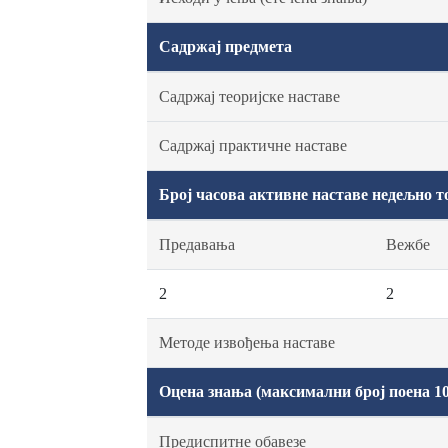
Садржај предмета
Садржај теоријске наставе
Садржај практичне наставе
Број часова активне наставе недељно т
Предавања
Вежбе
2
2
Методе извођења наставе
Оцена знања (максимални број поена 10
Предиспитне обавезе