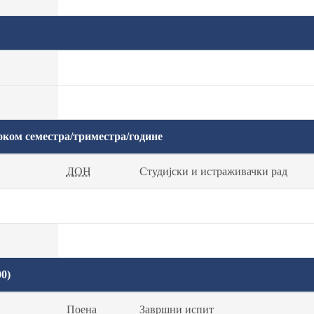
оком семестра/триместра/године
ДОН
Студијски и истраживачки рад
0)
Поена
Завршни испит