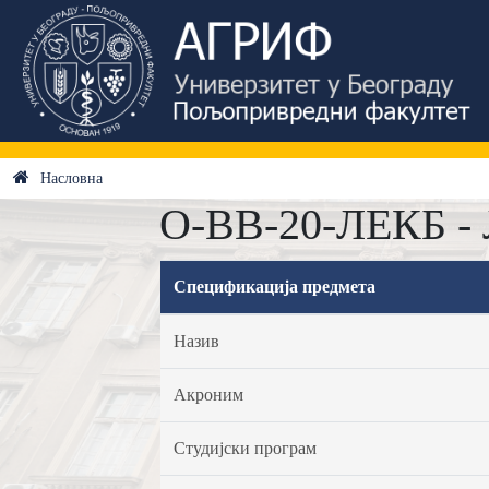
Насловна
О-ВВ-20-ЛЕКБ - 
Спецификација предмета
Назив
Акроним
Студијски програм