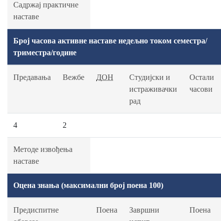
Садржај практичне
наставе
Број часова активне наставе недељно током семестра/
триместра/године
Предавања
Вежбе
ДОН
Студијски и
Остали
истраживачки
часови
рад
4
2
Методе извођења
наставе
Оцена знања (максимални број поена 100)
Предиспитне
Поена
Завршни
Поена