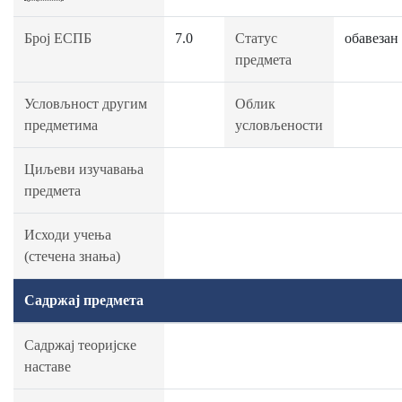
Број ЕСПБ
7.0
Статус
обавезан
предмета
Условљност другим
Облик
предметима
условљености
Циљеви изучавања
предмета
Исходи учења
(стечена знања)
Садржај предмета
Садржај теоријске
наставе