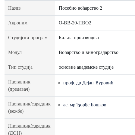
Назив
Посебно воћарство 2
Акроним
О-ВВ-20-ПВО2
Студијски програм
Биљна производња
Модул
Воћарство и виноградарство
Тип студија
основне академске студије
Наставник
проф. др Дејан Ђуровић
(предавач)
Наставник/сарадник
ас. мр Ђорђе Бошков
(вежбе)
Наставник/сарадник
(ДОН)