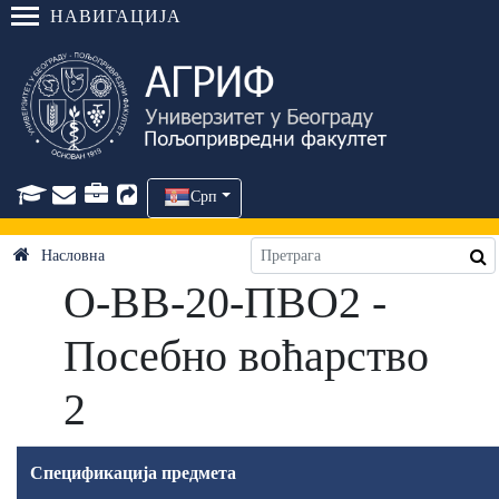
НАВИГАЦИЈА
Срп
Насловна
О-ВВ-20-ПВО2 -
Посебно воћарство
2
Спецификација предмета