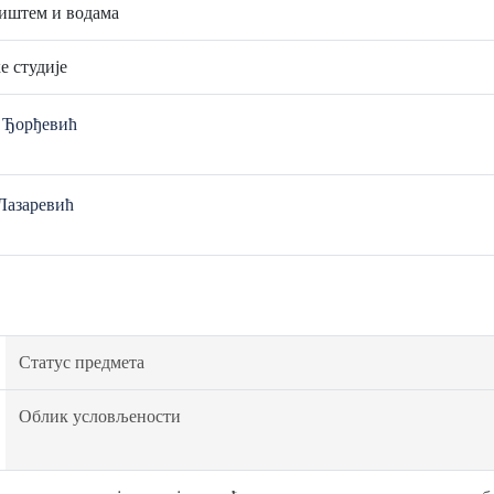
иштем и водама
е студије
н Ђорђевић
Лазаревић
Статус предмета
Облик условљености