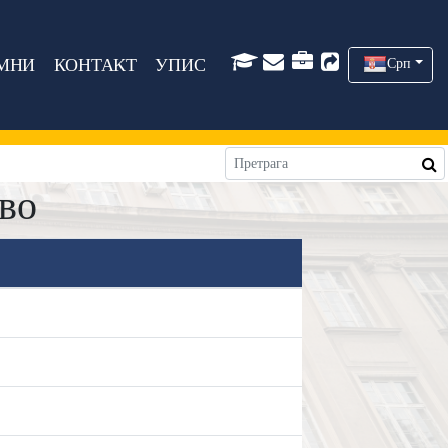
МНИ
КОНТАКТ
УПИС
Срп
во