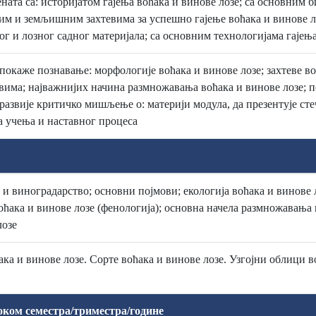
ната са: историјатом гајења воћака и винове лозе; са основним
ким и земљишним захтевима за успешно гајење воћака и винове л
г и лозног садног материјала; са основним технологијама гајења
 покаже познавање: морфологије воћака и винове лозе; захтеве в
ма; најважнијих начина размножавања воћака и винове лозе; п
 развије критичко мишљење о: материји модула, да презентује сте
а учења и наставног процеса
 и виноградарство; основни појмови; екологија воћака и винове
воћака и винове лозе (фенологија); основна начела размножавања 
лозе
ка и винове лозе. Сорте воћака и винове лозе. Узгојни облици в
оком семестра/триместра/године