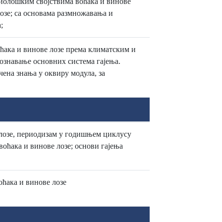
 биолошким својствима воћака и винове
озе; са основама размножавања и
;
оћака и винове лозе према климатским и
ознавање основних система гајења.
чена знања у оквиру модула, за
 лозе, периодизам у годишњем циклусу
воћака и винове лозе; основи гајења
оћака и винове лозе