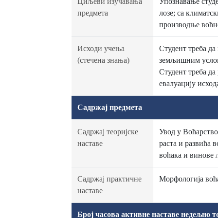
Циљеви изучавања
Упознавање студе
предмета
лозе; са климатс
производње воћно
Исходи учења
Студент треба да
(стечена знања)
земљишним услови
Студент треба да
евалуацију исход
Садржај предмета
Садржај теоријске
Увод у Воћарство
наставе
раста и развића 
воћака и винове 
Садржај практичне
Морфологија воћа
наставе
Број часова активне наставе недељно т