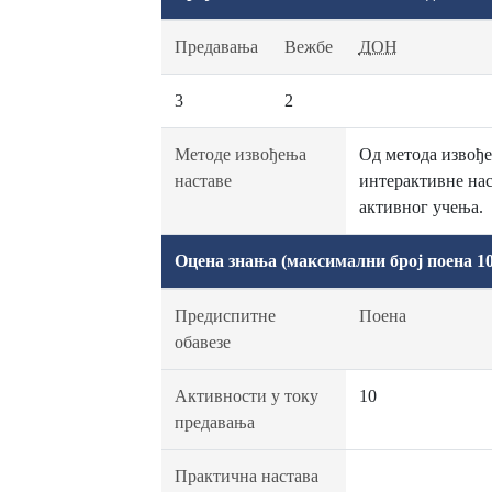
Предавања
Вежбе
ДОН
3
2
Методе извођења
Од метода извође
наставе
интерактивне нас
активног учења.
Оцена знања (максимални број поена 10
Предиспитне
Поена
обавезе
Активности у току
10
предавања
Практична настава