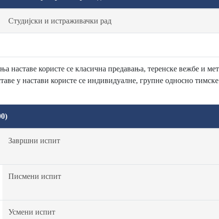
Студијски и истраживачки рад
ња наставе користе се класична предавања, теренске вежбе и ме
таве у настави користе се индивидуалне, групне односно тимске
0)
Завршни испит
Писмени испит
Усмени испит