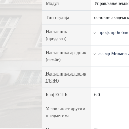
Модул
Управљање земљ
Тип студија
основне академск
Наставник
проф. др Боба
(предавач)
Наставник/сарадник
ас. мр Милана 
(вежбе)
Наставник/сарадник
(ДОН)
Број ЕСПБ
6.0
Условљност другим
предметима