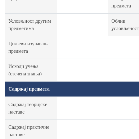
предмета
Условљност другим
Облик
предметима
условљенос
Циљеви изучавања
предмета
Исходи учења
(стечена знања)
Садржај предмета
Садржај теоријске
наставе
Садржај практичне
наставе