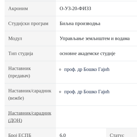
Акроним
О-УЗ-20-ФИЗЗ
Студијски програм
Биљна производња
Модул
Управљање земљиштем и водама
Тип студија
основне академске студије
Наставник
проф. др Бошко Гајић
(предавач)
Наставник/сарадник
проф. др Бошко Гајић
(вежбе)
Наставник/сарадник
(ДОН)
Број ЕСПБ
6.0
Статус