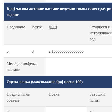
Број часова активне наставе недељно током семестра/три
године
Предавања
Вежбе
ДОН
Студијски и
истраживачк
рад
3
0
2.1333333333333333
Методе извођења
наставе
Оцена знања (максимални број поена 100)
Предиспитне
Поена
Завршни
обавезе
испит