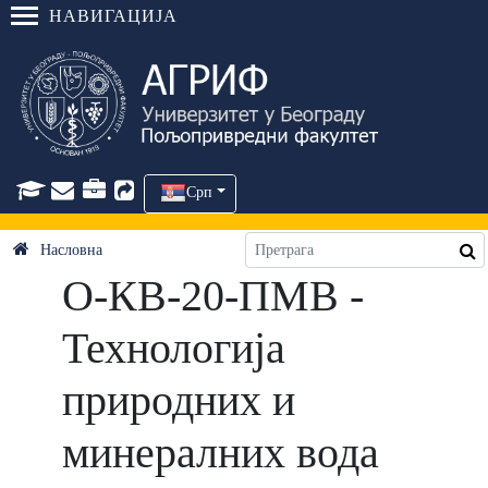
НАВИГАЦИЈА
Срп
Насловна
О-КВ-20-ПМВ -
Технологија
природних и
минералних вода