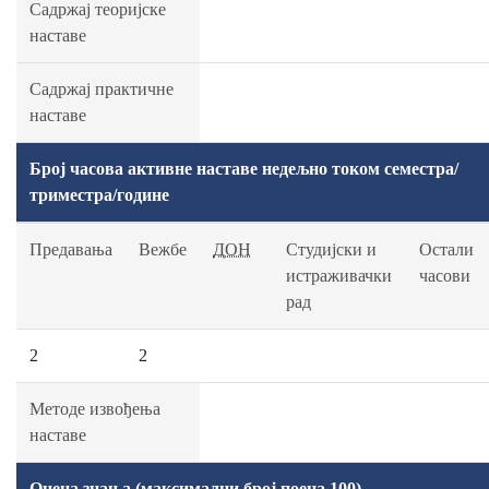
Садржај теоријске
наставе
Садржај практичне
наставе
Број часова активне наставе недељно током семестра/
триместра/године
Предавања
Вежбе
ДОН
Студијски и
Остали
истраживачки
часови
рад
2
2
Методе извођења
наставе
Оцена знања (максимални број поена 100)