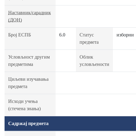
Наставник/сарадник
(ДОН)
Број ЕСПБ
6.0
Статус
изборни
предмета
Условљност другим
Облик
предметима
условљености
Циљеви изучавања
предмета
Исходи учења
(стечена знања)
Садржај предмета