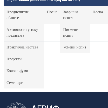
Предиспитне
Поена
Завршни
Поена
обавезе
испит
Активности у току
Писмени
предавања
испит
Практична настава
Усмени испит
Пројекти
Колоквијуми
Семинари