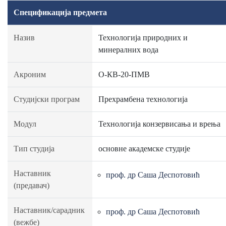
Спецификација предмета
Назив
Технологија природних и
минералних вода
Акроним
О-КВ-20-ПМВ
Студијски програм
Прехрамбена технологија
Модул
Технологија конзервисања и врења
Тип студија
основне академске студије
Наставник
проф. др Саша Деспотовић
(предавач)
Наставник/сарадник
проф. др Саша Деспотовић
(вежбе)