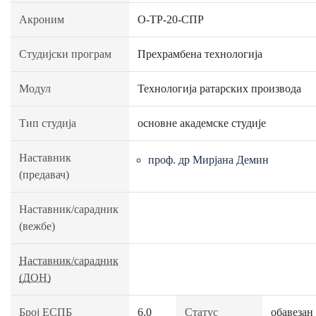
Акроним
О-ТР-20-СПР
Студијски програм
Прехрамбена технологија
Модул
Технологија ратарских производа
Тип студија
основне академске студије
Наставник
проф. др Мирјана Демин
(предавач)
Наставник/сарадник
(вежбе)
Наставник/сарадник
(ДОН)
Број ЕСПБ
6.0
Статус
обавезан