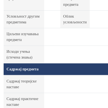
предмета
Условљност другим
Облик
предметима
условљености
Циљеви изучавања
предмета
Исходи учења
(стечена знања)
Садржај предмета
Садржај теоријске
наставе
Садржај практичне
наставе