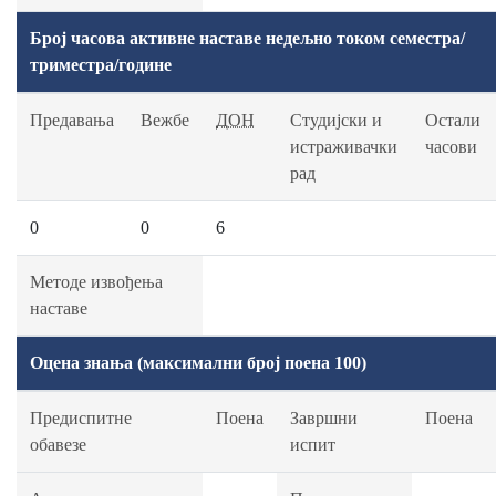
Број часова активне наставе недељно током семестра/
триместра/године
Предавања
Вежбе
ДОН
Студијски и
Остали
истраживачки
часови
рад
0
0
6
Методе извођења
наставе
Оцена знања (максимални број поена 100)
Предиспитне
Поена
Завршни
Поена
обавезе
испит