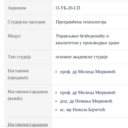
Акроним
О-УБ-20-СП
Студијски програм
Прехрамбена технологија
Модул
Управљање безбедношћу и
квалитетом у производњи хране
Тип студија
основне академске студије
Наставник
проф. др Милица Мирковић
(предавач)
Наставник/сарадник
проф. др Милица Мирковић
(вежбе)
доц. др Немања Мирковић
ас. мр Никола Бајчетић
Наставник/сарадник