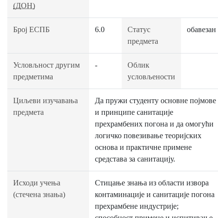
(ДОН)
Број ЕСПБ
6.0
Статус
обавезан
предмета
Условљност другим
-
Облик
предметима
условљености
Циљеви изучавања
Да пружи студенту основне појмове
предмета
и принципе санитације
прехрамбених погона и да омогући
логичко повезивање теоријских
основа и практичне примене
средстава за санитацију.
Исходи учења
Стицање знања из области извора
(стечена знања)
контаминације и санитације погона
прехрамбене индустрије;
способност примене и испитивање