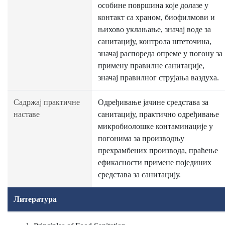
особине површина које долазе у
контакт са храном, биофилмови и
њихово уклањање, значај воде за
санитацију, контрола штеточина,
значај распореда опреме у погону за
примену правилне санитације,
значај правилног струјања ваздуха.
Садржај практичне
Одређивање јачине средстава за
наставе
санитацију, практично одређивање
микробиолошке контаминације у
погонима за производњу
прехрамбених производа, праћење
ефикасности примене појединих
средстава за санитацију.
Литература