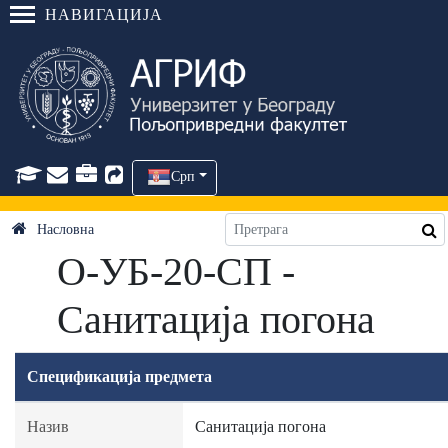
НАВИГАЦИЈА
Срп
Насловна
О-УБ-20-СП -
Санитација погона
Спецификација предмета
Назив
Санитација погона