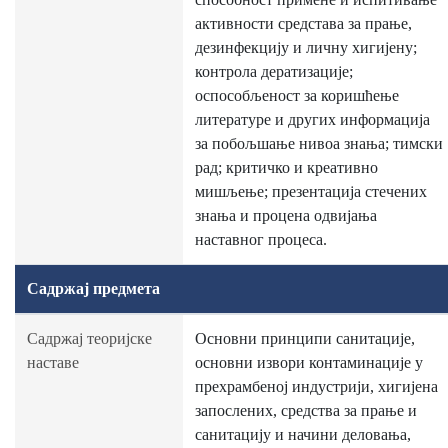
активности средстава за прање,
дезинфекцију и личну хигијену;
контрола дератизације;
оспособљеност за коришћење
литературе и других информација
за побољшање нивоа знања; тимски
рад; критичко и креативно
мишљење; презентација стечених
знања и процена одвијања
наставног процеса.
Садржај предмета
Садржај теоријске
Основни принципи санитације,
наставе
основни извори контаминације у
прехрамбеној индустрији, хигијена
запослених, средства за прање и
санитацију и начини деловања,