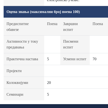
Оцена знања (максимални број поена 100)
Предиспитне
Поена
Завршни
Поена
обавезе
испит
Активности у току
Писмени
предавања
испит
Практична настава
5
Усмени испит
70
Пројекти
Колоквијуми
20
Семинари
5