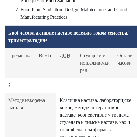
Principles of Food Sanitation
Food Plant Sanitation: Design, Maintenance, and Good
Manufacturing Practices
Број часова активне наставе недељно током семестра/
триместра/године
Предавања
Вежбе
ДОН
Студијски и
Остали
истраживачки
часови
рад
2
1
1
Методе извођења
Класична настава, лабораторијске
наставе
вежбе, методе интерактивне
наставе, кооперативне у групама
студената и тимске наставе, као и
коришћење платформе за
електронско учење.